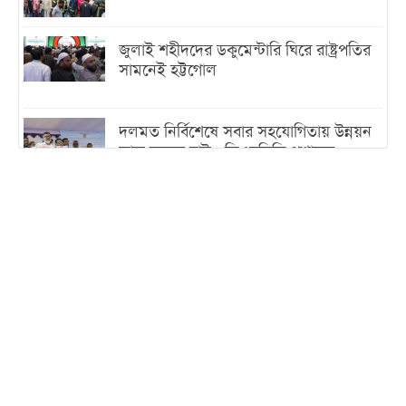
জুলাই শহীদদের ডকুমেন্টারি ঘিরে রাষ্ট্রপতির
সামনেই হট্টগোল
দলমত নির্বিশেষে সবার সহযোগিতায় উন্নয়ন
কাজ করতে চাই : ডিএনসিসি প্রশাসক
শেখ হাসিনা যেন ভারতের ভূখণ্ড ব্যবহার করে
রাজনৈতিক বক্তব্য দিতে না পারে
ট্রাম্পের সবশেষ ঘোষণার পর গাজায় একদিনে
সর্বোচ্চ নিহত
ইরানের সঙ্গে নতুন করে আলোচনায় বসছে
যুক্তরাষ্ট্র, জানালেন ট্রাম্প