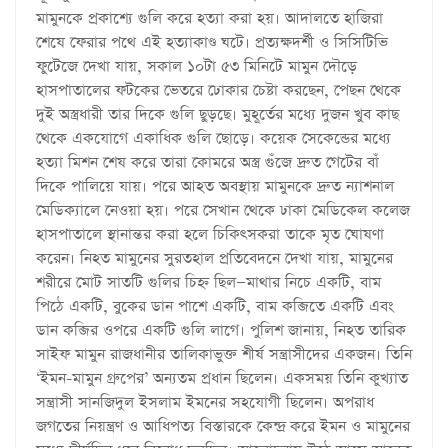
মামুনকে প্রকাশ্যে গুলি করে হত্যা করা হয়। আদালতে হাজিরা
শেষে ফেরার পথে এই হত্যাকাণ্ড ঘটে। প্রত্যক্ষদর্শী ও সিসিটিভি
ফুটেজে দেখা যায়, সকাল ১০টা ৫৩ মিনিটে মামুন দৌড়ে
হাসপাতালের ফটকের ভেতরে ঢোকার চেষ্টা করছেন, পেছন থেকে
দুই অস্ত্রধারী তার দিকে গুলি ছুড়ছে। মুহূর্তের মধ্যে দুজন খুব কাছ
থেকে একযোগে একাধিক গুলি ছোড়ে। কয়েক সেকেন্ডের মধ্যে
হত্যা মিশন শেষ করে তারা কোমরে অস্ত্র গুঁজে দ্রুত গেটের বাঁ
দিকে পালিয়ে যায়। পরে আহত অবস্থায় মামুনকে দ্রুত ন্যাশনাল
মেডিক্যালে নেওয়া হয়। পরে সেখান থেকে ঢাকা মেডিকেল কলেজ
হাসপাতালে স্থানান্তর করা হলে চিকিৎসকরা তাকে মৃত ঘোষণা
করেন। নিহত মামুনের সুরতহাল প্রতিবেদনে দেখা যায়, মামুনের
শরীরে মোট সাতটি গুলির চিহ্ন ছিল—মাথার নিচে একটি, বাম
পিঠে একটি, বুকের ডান পাশে একটি, বাম কব্জিতে একটি এবং
ডান কব্জির ওপরে একটি গুলি লাগে। পুলিশ জানায়, নিহত তারিক
সাইফ মামুন রাজধানীর তালিকাভুক্ত শীর্ষ সন্ত্রাসীদের একজন। তিনি
‘ইমন-মামুন গ্রুপের’ অন্যতম প্রধান ছিলেন। একসময় তিনি কুখ্যাত
সন্ত্রাসী সানজিদুল ইসলাম ইমনের সহযোগী ছিলেন। অপরাধ
জগতের নিয়ন্ত্রণ ও আধিপত্য বিস্তারকে কেন্দ্র করে ইমন ও মামুনের