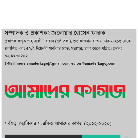
চট্টগ্রামে ভয়াবহ গ্যাস সংকট : নিভেছে চুলা,
কমেছে উৎপাদন, বেড়েছে লোডশেডিং
সম্পাদক ও প্রকাশকঃ দেলোয়ার হোসেন ফারুক
প্রকাশক কর্তৃক শাহ্ আলী টাওয়ার (৬ষ্ঠ তলা), ৩৩ কাওরান বাজার, ঢাকা-১২১৫ থেকে
বাজারে কাঁচা মরিচে ‘আগুন’, ‘এত দাম তো
প্রকাশিত এবং ৫২/২ টয়েনবি সার্কুলার রোড, সুত্রাপুর, ঢাকা থেকে মুদ্রিত। ফোনঃ
আগে দেখিনি’
০২-৮১৮০২০২।
E-Mail: news.amaderkagoj@gmail.com, editor@amaderkagoj.com
সর্বস্বত্ব স্বত্বাধিকার সংরক্ষিত আমাদের কাগজ (২০১২-২০২০)