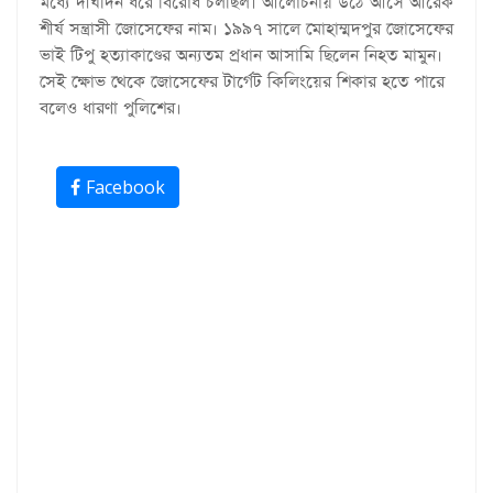
মধ্যে দীর্ঘদিন ধরে বিরোধ চলছিল। আলোচনায় উঠে আসে আরেক
শীর্ষ সন্ত্রাসী জোসেফের নাম। ১৯৯৭ সালে মোহাম্মদপুর জোসেফের
ভাই টিপু হত্যাকাণ্ডের অন্যতম প্রধান আসামি ছিলেন নিহত মামুন।
সেই ক্ষোভ থেকে জোসেফের টার্গেট কিলিংয়ের শিকার হতে পারে
বলেও ধারণা পুলিশের।
Facebook