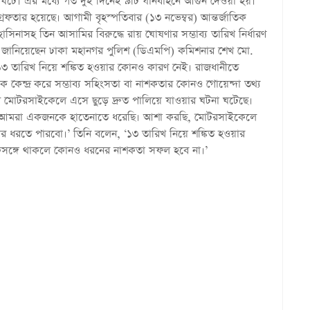
না ঘটে। এর মধ্যে গত দুই দিনেই ৯টি যানবাহনে আগুন দেওয়া হয়।
ফতার হয়েছে। আগামী বৃহস্পতিবার (১৩ নভেম্বর) আন্তর্জাতিক
সিনাসহ তিন আসামির বিরুদ্ধে রায় ঘোষণার সম্ভাব্য তারিখ নির্ধারণ
 জানিয়েছেন ঢাকা মহানগর পুলিশ (ডিএমপি) কমিশনার শেখ মো.
“১৩ তারিখ নিয়ে শঙ্কিত হওয়ার কোনও কারণ নেই। রাজধানীতে
্বরকে কেন্দ্র করে সম্ভাব্য সহিংসতা বা নাশকতার কোনও গোয়েন্দা তথ্য
 মোটরসাইকেলে এসে ছুড়ে দ্রুত পালিয়ে যাওয়ার ঘটনা ঘটেছে।
য় আমরা একজনকে হাতেনাতে ধরেছি। আশা করছি, মোটরসাইকেলে
র ধরতে পারবো।’ তিনি বলেন, ‘১৩ তারিখ নিয়ে শঙ্কিত হওয়ার
কসঙ্গে থাকলে কোনও ধরনের নাশকতা সফল হবে না।’