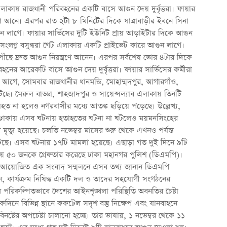
লাকায় রাজধানী পরিবহনের একটি বাসে আগুন দেয় দুর্বৃত্তরা। ফায়ার
্রণে আনে। এরপর রাত ২টা ৮ মিনিটের দিকে যাত্রাবাড়ীর ইবনে সিনা
লাগে। ফায়ার সার্ভিসের দুটি ইউনিট প্রায় আড়াইটার দিকে আগুন
সংলগ্ন বসুন্ধরা গেট এলাকায় একটি প্রাইভেট কারে আগুন লাগে।
পৌঁছে দ্রুত আগুন নিয়ন্ত্রণে আনেন। এরপর সর্বশেষ ভোর ৪টার দিকে
র আরেকটি বাসে আগুন দেয় দুর্বৃত্তরা। ফায়ার সার্ভিসের কর্মীরা
র আগে, সোমবার রাজধানীর ধানমন্ডি, মোহাম্মদপুর, আগারগাঁও,
েছে। মেরুল বাড্ডা, শাহজাদপুর ও সায়েন্সল্যাব এলাকায় তিনটি
ত না হলেও নগরবাসীর মধ্যে আতঙ্ক ছড়িয়ে পড়েছে। উল্লেখ্য,
না। ঢাকায় এসব ঘটনায় হতাহতের ঘটনা না ঘটলেও ময়মনসিংহের
মৃত্যু হয়েছে। চলতি নভেম্বর মাসের শুরু থেকে এখনও পর্যন্ত
টেছে। এসব ঘটনায় ১৭টি মামলা হয়েছে। এছাড়া গত দুই দিনে ৯টি
ায় ৫০ জনকে গ্রেফতার করেছে ঢাকা মহানগর পুলিশ (ডিএমপি)।
ারে আয়োজিত এক সংবাদ সম্মলনে এসব তথ্য জানান ডিএমপি
 কার্যক্রম নিষিদ্ধ একটি দল ও তাদের সহযোগী সংগঠনের
 পরিকল্পিতভাবে দেশের আইনশৃঙ্খলা পরিস্থিতি অবনতির চেষ্টা
নে বিভিন্ন স্থানে ককটেল সদৃশ বস্তু নিক্ষেপ এবং যানবাহনে
িনষ্টের অপচেষ্টা চালানো হচ্ছে। তার ভাষায়, ১ নভেম্বর থেকে ১১