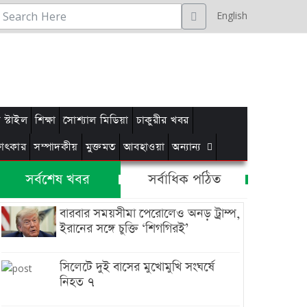
English
স্টাইল
শিক্ষা
সোশ্যাল মিডিয়া
চাকুরীর খবর
্ষাৎকার
সম্পাদকীয়
মুক্তমত
আবহাওয়া
অন্যান্য
সর্বশেষ খবর
সর্বাধিক পঠিত
বারবার সময়সীমা পেরোলেও অনড় ট্রাম্প,
ইরানের সঙ্গে চুক্তি ‘শিগগিরই’
সিলেটে দুই বাসের মুখোমুখি সংঘর্ষে
নিহত ৭