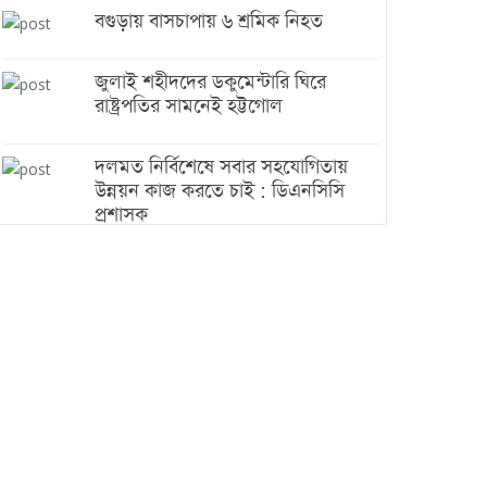
বগুড়ায় বাসচাপায় ৬ শ্রমিক নিহত
জুলাই শহীদদের ডকুমেন্টারি ঘিরে
রাষ্ট্রপতির সামনেই হট্টগোল
দলমত নির্বিশেষে সবার সহযোগিতায়
উন্নয়ন কাজ করতে চাই : ডিএনসিসি
প্রশাসক
শেখ হাসিনা যেন ভারতের ভূখণ্ড ব্যবহার
করে রাজনৈতিক বক্তব্য দিতে না পারে
ট্রাম্পের সবশেষ ঘোষণার পর গাজায়
একদিনে সর্বোচ্চ নিহত
ইরানের সঙ্গে নতুন করে আলোচনায়
বসছে যুক্তরাষ্ট্র, জানালেন ট্রাম্প