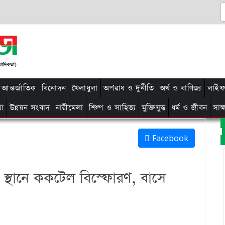
আন্তর্জাতিক
বিনোদন
খেলাধুলা
অপরাধ ও দুর্নীতি
অর্থ ও বাণিজ্য
লাইফ 
থা
উন্নয়ন সংবাদ
নারীমেলা
শিল্প ও সাহিত্য
মুক্তিযুদ্ধ
ধর্ম ও জীবন
সাক
Facebook
্ন স্থানে ককটেল বিস্ফোরণ, বাসে