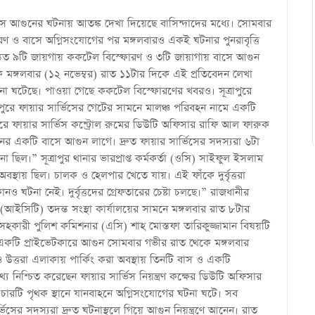
ে আগুনের ঘটনায় আতঙ্ক দেখা দিয়েছে বাসিন্দাদের মধ্যে। সোমবার
োরণ ও বাসে অগ্নিসংযোগের পর মঙ্গলবারও একই ঘটনার পুনরাবৃত্তি
অন্তত ৯টি জায়গায় ককটেল বিস্ফোরণ ও ৩টি জায়াগায় বাসে আগুন
ঙ্গলবার (১২ নভেম্বর) রাত ১১টার দিকে এই প্রতিবেদন লেখা
টনা ঘটেছে। পাওয়া গেছে ককটেল বিস্ফোরণের খবরও। সূত্রাপুরে
্রাপুরে ফায়ার সার্ভিসের গেটের সামনে মালঞ্চ পরিবহন নামে একটি
ত করে ফায়ার সার্ভিস কন্ট্রোল রুমের ডিউটি অফিসার রাফি আল ফারুক
হনের একটি বাসে আগুন লাগে। দ্রুত ফায়ার সার্ভিসের সদস্যরা ৬টা
ছিল।” সূত্রাপুর থানার ভারপ্রাপ্ত কর্মকর্তা (ওসি) সাইফুল ইসলাম
বস্থায় ছিল। চালক ও হেলপার খেতে যায়। এই ফাঁকে দুর্বৃত্তরা
ঘটনা নেই। দুর্বৃত্তদের গ্রেফতারের চেষ্টা চলছে।” রাজধানীর
 (আইসিটি) তদন্ত সংস্থা কার্যালয়ের সামনে মঙ্গলবার রাত ৮টার
হকারী পুলিশ কমিশনার (এসি) শাহ মোস্তফা তারিকুজ্জামান বিষয়টি
ও একটি প্রাইভেটকারে আগুন সোমবার গভীর রাত থেকে মঙ্গলবার
 ও উত্তরা এলাকায় পার্কিং করা অবস্থায় তিনটি বাস ও একটি
থ্য নিশ্চিত করেছেন ফায়ার সার্ভিস নিয়ন্ত্রণ কক্ষের ডিউটি অফিসার
 চারটি পৃথক স্থানে যানবাহনে অগ্নিসংযোগের ঘটনা ঘটে। সব
িসের সদস্যরা দ্রুত ঘটনাস্থলে গিয়ে আগুন নিয়ন্ত্রণে আনেন। রাত