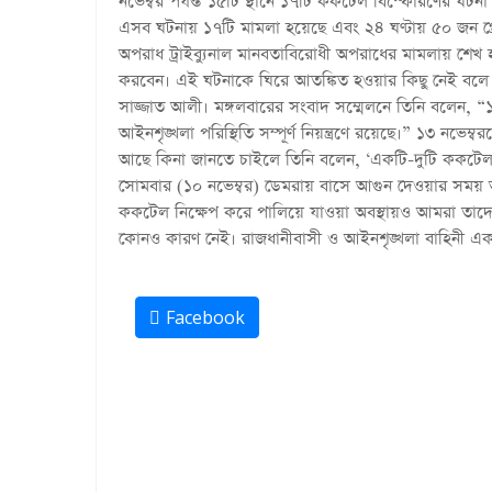
নভেম্বর পর্যন্ত ১৫টি স্থানে ১৭টি ককটেল বিস্ফোরণের ঘট
এসব ঘটনায় ১৭টি মামলা হয়েছে এবং ২৪ ঘণ্টায় ৫০ জন গ্রে
অপরাধ ট্রাইব্যুনাল মানবতাবিরোধী অপরাধের মামলায় শেখ হা
করবেন। এই ঘটনাকে ঘিরে আতঙ্কিত হওয়ার কিছু নেই বলে
সাজ্জাত আলী। মঙ্গলবারের সংবাদ সম্মেলনে তিনি বলেন, 
আইনশৃঙ্খলা পরিস্থিতি সম্পূর্ণ নিয়ন্ত্রণে রয়েছে।” ১৩ নভেম
আছে কিনা জানতে চাইলে তিনি বলেন, ‘একটি-দুটি ককটেল
সোমবার (১০ নভেম্বর) ডেমরায় বাসে আগুন দেওয়ার সম
ককটেল নিক্ষেপ করে পালিয়ে যাওয়া অবস্থায়ও আমরা তাদে
কোনও কারণ নেই। রাজধানীবাসী ও আইনশৃঙ্খলা বাহিনী এ
Facebook