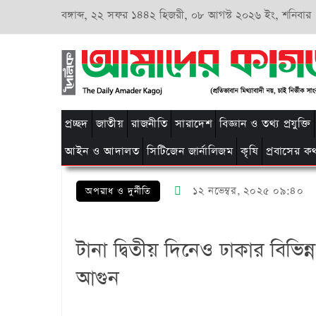
বঙ্গাব্দ,
২২ সফর ১৪৪২ হিজরী,
০৮ আগস্ট ২০২৬ ইং, শনিবার
প্রচ্ছদ
জাতীয়
রাজনীতি
সারাদেশ
বিজ্ঞান ও তথ্য প্রযুক্তি
আইন ও আদালত
সিটিজেন জার্নালিজম
কৃষি
প্রবাসের ক
১২ নভেম্বর, ২০২৫ ০৯:৪০
অপরাধ ও দুর্নীতি
টানা দ্বিতীয় দিনেও ঢাকার বিভিন
আগুন