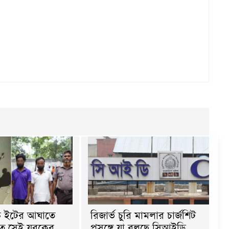
কে ইটের আঘাতে
রিজার্ভ চুরি মামলার চার্জশিট
ত সেই যুবকের
প্রসঙ্গে যা বলছে সিআইডি