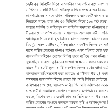
১২টা ৫৫ মিনিটের দিকে রাজধানীর যাত্রাবাড়ীর রায়েরবাগ এ
সার্ভিসের একটি ইউনিট ঘটনাস্থলে গিয়ে দ্রুত আগুন নিয়ন্ত
হাসপাতালের সামনে রাইদা পরিবহনের আরেকটি বাসে আগুন 
নিয়ন্ত্রণে আনে। রাত ২টা ৩৫ মিনিটের দিকে ১০০ ফুট রোড-
ফায়ার সার্ভিস ও আইনশৃঙ্খলা বাহিনীর সদস্যরা ঘটনাস্থলে 
উত্তরার সোনারগাঁও জনপদের খালপাড় এলাকায় রাইদা পরিবহনে
ঘটনাস্থলে গিয়ে ৪টা ২০ মিনিটে আগুন নিয়ন্ত্রণে আনেন। এ
মিরপুর, বাংলামোটরসহ বিভিন্ন স্থানে ককটেল বিস্ফোরণ ঘট
বাসে অগ্নিসংযোগের ঘটনাও ঘটেছে। এসব ঘটনায় কেউ হতাহ
রাজধানীর বাইরেও দেশের বিভিন্ন স্থানে ঘটেছে এমন ঘট
ফুলবাড়িয়ায় বাসে দুর্বৃত্তদের দেওয়া আগুনে একজন চালকের 
রাজধানীর ১৫টি স্থানে ১৭টি ককটেল বিস্ফোরণের ঘটনা ঘ
যানবাহনে অগ্নিসংযোগ করা হয়েছে। এ ঘটনায় গত ২৪ ঘণ্ট
মঙ্গলবার রাজধানীর মিন্টো রোডে ডিএমপি মিডিয়া সেন্ট
কমিশনার শেখ মো. সাজ্জাত আলী। ডিএমপি কমিশনার বলেন,
নেতাকর্মীরা সামাজিক যোগাযোগমাধ্যমে অপপ্রচারের মাধ্যমে
করছে, বিশেষ করে রাজধানী ঢাকায়। তিনি জানান, গত কয়েকদি
অগ্নিসংযোগের মাধ্যমে জনমনে আতঙ্ক সৃষ্টি ও আইনশৃঙ্খলা ব