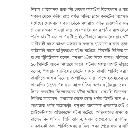
নিজস্ব প্রতিবেদক রাজধানী ঢাকায় ককটেল বিস্ফোরণ ও বাস
সকাল থেকে গভীর রাত পর্যন্ত বিভিন্ন স্থানে ককটেল বিস্ফ
ঘটেছে। সোমবার সকাল থেকে মধ্যরাত পর্যন্ত রাজধানীর 
দেওয়ার খবর পাওয়া যায়। এরপর সোমবার গভীর রাত থেকে ম
পর্যন্ত চারটি বাস ও একটি প্রাইভেটকারে আগুন দেওয়ার ঘ
যাত্রীবাহী বাসে আগুন মঙ্গলবার সন্ধ্যায় পুরোনো ঢাকার সূত
যাত্রীবাহী বাসে অগ্নিকাণ্ডের ঘটনা ঘটেছে। বিষয়টি নিশ্চি
বাংলা ট্রিবিউনকে বলেন, “সন্ধ্যা ৬টার দিকে মালঞ্চ পরিব
১০ মিনিটে আগুন নিয়ন্ত্রণে আনে। ঘটনার সময় বাসটি দাঁড়ানো 
বলেন, “ফায়ার সার্ভিসের গেটের সামনে বাসটি পার্কিং করা অ
বাসটিতে আগুন দিয়ে দ্রুত পালিয়ে যায়। এতে হতাহতের কোনও 
ধানমন্ডির ১১/এ এলাকায় আন্তর্জাতিক অপরাধ ট্রাইব্যুনালের
দিকে ককটেল বিস্ফোরণের ঘটনা ঘটেছে। ধানমন্ডি জোনের স
নিশ্চিত করেছেন। মধ্যরাত থেকে ভোর পর্যন্ত তিনটি বাস 
ভোররাত পর্যন্ত যাত্রাবাড়ী, বসুন্ধরা আবাসিক এলাকার গেট
প্রাইভেটকারে অগ্নিকাণ্ডের ঘটনা ঘটেছে। অগ্নিকাণ্ডের এসব ত
রাশেদ বিন খালিদ। তিনি জানান, মধ্যরাত থেকে ভোর পর্যন্ত
যানবাহনই তখন পার্কিং অবস্থায় ছিল। খবর পেয়ে ফায়ার সার্ভ