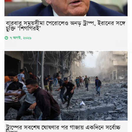
বারবার সময়সীমা পেরোলেও অনড় ট্রাম্প, ইরানের সঙ্গে
চুক্তি ‘শিগগিরই’
৭ আগস্ট, ২০২৬
ট্রাম্পের সবশেষ ঘোষণার পর গাজায় একদিনে সর্বোচ্চ