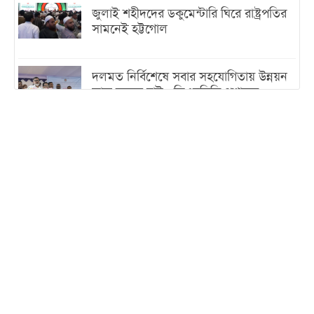
জুলাই শহীদদের ডকুমেন্টারি ঘিরে রাষ্ট্রপতির
সামনেই হট্টগোল
দলমত নির্বিশেষে সবার সহযোগিতায় উন্নয়ন
কাজ করতে চাই : ডিএনসিসি প্রশাসক
শেখ হাসিনা যেন ভারতের ভূখণ্ড ব্যবহার করে
রাজনৈতিক বক্তব্য দিতে না পারে
ট্রাম্পের সবশেষ ঘোষণার পর গাজায় একদিনে
সর্বোচ্চ নিহত
ইরানের সঙ্গে নতুন করে আলোচনায় বসছে
যুক্তরাষ্ট্র, জানালেন ট্রাম্প