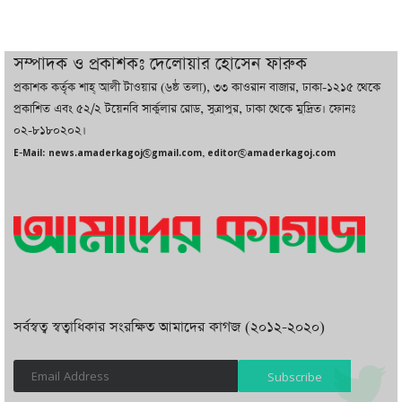
চট্টগ্রামে ভয়াবহ গ্যাস সংকট : নিভেছে চুলা,
কমেছে উৎপাদন, বেড়েছে লোডশেডিং
সম্পাদক ও প্রকাশকঃ দেলোয়ার হোসেন ফারুক
প্রকাশক কর্তৃক শাহ্ আলী টাওয়ার (৬ষ্ঠ তলা), ৩৩ কাওরান বাজার, ঢাকা-১২১৫ থেকে
বাজারে কাঁচা মরিচে ‘আগুন’, ‘এত দাম তো
প্রকাশিত এবং ৫২/২ টয়েনবি সার্কুলার রোড, সুত্রাপুর, ঢাকা থেকে মুদ্রিত। ফোনঃ
আগে দেখিনি’
০২-৮১৮০২০২।
E-Mail: news.amaderkagoj@gmail.com, editor@amaderkagoj.com
সর্বস্বত্ব স্বত্বাধিকার সংরক্ষিত আমাদের কাগজ (২০১২-২০২০)