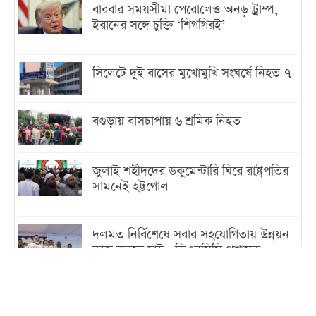
বারবার সময়সীমা পেরোলেও অনড় ট্রাম্প,
ইরানের সঙ্গে চুক্তি ‘শিগগিরই’
সিলেটে দুই বাসের মুখোমুখি সংঘর্ষে নিহত ৭
বগুড়ায় বাসচাপায় ৬ শ্রমিক নিহত
জুলাই শহীদদের ডকুমেন্টারি ঘিরে রাষ্ট্রপতির
সামনেই হট্টগোল
দলমত নির্বিশেষে সবার সহযোগিতায় উন্নয়ন
কাজ করতে চাই : ডিএনসিসি প্রশাসক
শেখ হাসিনা যেন ভারতের ভূখণ্ড ব্যবহার করে
রাজনৈতিক বক্তব্য দিতে না পারে