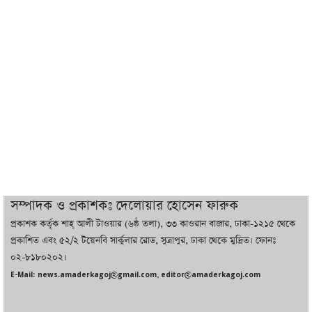
ট্রাম্পের সবশেষ ঘোষণার পর গাজায় একদিনে
সর্বোচ্চ নিহত
ইরানের সঙ্গে নতুন করে আলোচনায় বসছে
যুক্তরাষ্ট্র, জানালেন ট্রাম্প
চট্টগ্রামে ভয়াবহ গ্যাস সংকট : নিভেছে চুলা,
কমেছে উৎপাদন, বেড়েছে লোডশেডিং
সম্পাদক ও প্রকাশকঃ দেলোয়ার হোসেন ফারুক
প্রকাশক কর্তৃক শাহ্ আলী টাওয়ার (৬ষ্ঠ তলা), ৩৩ কাওরান বাজার, ঢাকা-১২১৫ থেকে
বাজারে কাঁচা মরিচে ‘আগুন’, ‘এত দাম তো
প্রকাশিত এবং ৫২/২ টয়েনবি সার্কুলার রোড, সুত্রাপুর, ঢাকা থেকে মুদ্রিত। ফোনঃ
আগে দেখিনি’
০২-৮১৮০২০২।
E-Mail: news.amaderkagoj@gmail.com, editor@amaderkagoj.com