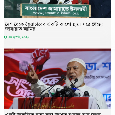
দেশ থেকে স্বৈরাচারের একটি কালো ছায়া সরে গেছে:
জামায়াত আমির
২৪ জুলাই, ২০২৬
একই ডেকচিতে রান্না করা গোশত হালাল আর ঝোল