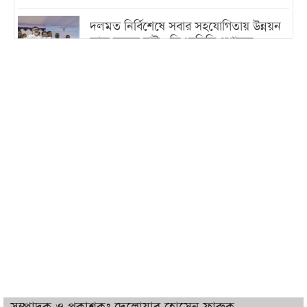
দলমত নির্বিশেষে সবার সহযোগিতায় উন্নয়ন
কাজ করতে চাই : ডিএনসিসি প্রশাসক
শেখ হাসিনা যেন ভারতের ভূখণ্ড ব্যবহার করে
রাজনৈতিক বক্তব্য দিতে না পারে
ট্রাম্পের সবশেষ ঘোষণার পর গাজায় একদিনে
সর্বোচ্চ নিহত
ইরানের সঙ্গে নতুন করে আলোচনায় বসছে
যুক্তরাষ্ট্র, জানালেন ট্রাম্প
চট্টগ্রামে ভয়াবহ গ্যাস সংকট : নিভেছে চুলা,
কমেছে উৎপাদন, বেড়েছে লোডশেডিং