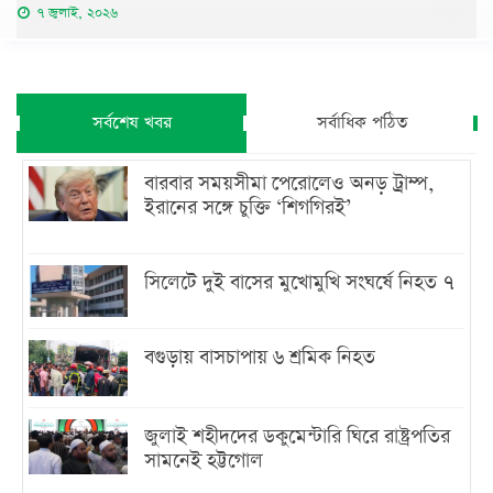
৭ জুলাই, ২০২৬
সর্বশেষ খবর
সর্বাধিক পঠিত
বারবার সময়সীমা পেরোলেও অনড় ট্রাম্প,
ইরানের সঙ্গে চুক্তি ‘শিগগিরই’
সিলেটে দুই বাসের মুখোমুখি সংঘর্ষে নিহত ৭
বগুড়ায় বাসচাপায় ৬ শ্রমিক নিহত
জুলাই শহীদদের ডকুমেন্টারি ঘিরে রাষ্ট্রপতির
সামনেই হট্টগোল