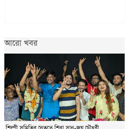
আরো খবর
শিল্পী সমিতির নেতৃত্বে শিবা সানু-জয় চৌধুরী