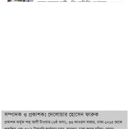
কাজ করতে চাই : ডিএনসিসি প্রশাসক
শেখ হাসিনা যেন ভারতের ভূখণ্ড ব্যবহার করে
রাজনৈতিক বক্তব্য দিতে না পারে
ট্রাম্পের সবশেষ ঘোষণার পর গাজায় একদিনে
সর্বোচ্চ নিহত
ইরানের সঙ্গে নতুন করে আলোচনায় বসছে
যুক্তরাষ্ট্র, জানালেন ট্রাম্প
চট্টগ্রামে ভয়াবহ গ্যাস সংকট : নিভেছে চুলা,
কমেছে উৎপাদন, বেড়েছে লোডশেডিং
সম্পাদক ও প্রকাশকঃ দেলোয়ার হোসেন ফারুক
প্রকাশক কর্তৃক শাহ্ আলী টাওয়ার (৬ষ্ঠ তলা), ৩৩ কাওরান বাজার, ঢাকা-১২১৫ থেকে
বাজারে কাঁচা মরিচে ‘আগুন’, ‘এত দাম তো