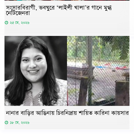
সংসারবিরাগী, ভবঘুরে ‘লাইলী খালা’র গানে মুগ্ধ
নেটিজেনরা
২৫ মে, ২০২৬
নানার বাড়ির আঙিনায় চিরনিদ্রায় শায়িত কারিনা কায়সার
১৮ মে, ২০২৬