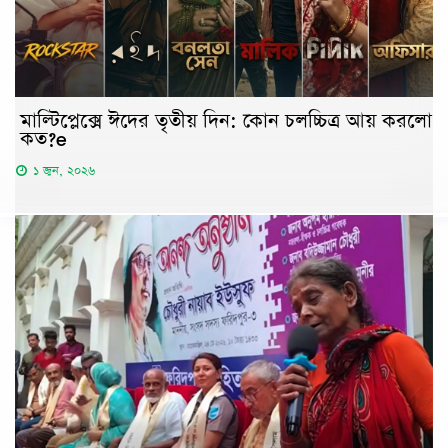
মাল্টিপ্লেক্সে ঈদের তৃতীয় দিন: কোন চলচ্চিত্র আয় করলো
কত?e
১ জুন, ২০২৬