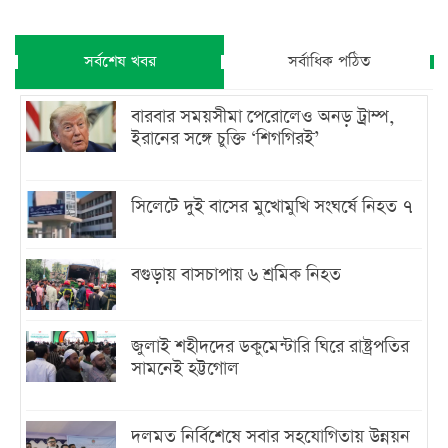
সর্বশেষ খবর
সর্বাধিক পঠিত
বারবার সময়সীমা পেরোলেও অনড় ট্রাম্প,
ইরানের সঙ্গে চুক্তি ‘শিগগিরই’
সিলেটে দুই বাসের মুখোমুখি সংঘর্ষে নিহত ৭
বগুড়ায় বাসচাপায় ৬ শ্রমিক নিহত
জুলাই শহীদদের ডকুমেন্টারি ঘিরে রাষ্ট্রপতির
সামনেই হট্টগোল
দলমত নির্বিশেষে সবার সহযোগিতায় উন্নয়ন