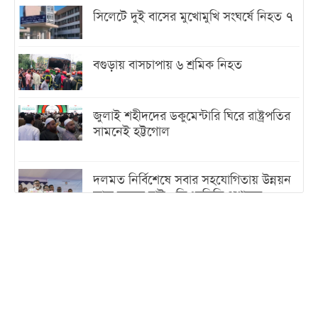
সিলেটে দুই বাসের মুখোমুখি সংঘর্ষে নিহত ৭
বগুড়ায় বাসচাপায় ৬ শ্রমিক নিহত
জুলাই শহীদদের ডকুমেন্টারি ঘিরে রাষ্ট্রপতির
সামনেই হট্টগোল
দলমত নির্বিশেষে সবার সহযোগিতায় উন্নয়ন
কাজ করতে চাই : ডিএনসিসি প্রশাসক
শেখ হাসিনা যেন ভারতের ভূখণ্ড ব্যবহার করে
রাজনৈতিক বক্তব্য দিতে না পারে
ট্রাম্পের সবশেষ ঘোষণার পর গাজায় একদিনে