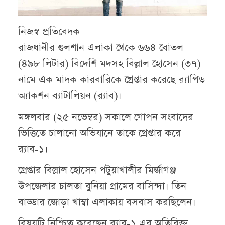
নিজস্ব প্রতিবেদক
রাজধানীর গুলশান এলাকা থেকে ৬৬৪ বোতল
(৪৯৮ লিটার) বিদেশি মদসহ বিল্লাল হোসেন (৩৭)
নামে এক মাদক কারবারিকে গ্রেপ্তার করেছে র‌্যাপিড
অ্যাকশন ব্যাটালিয়ন (র‌্যাব)।
মঙ্গলবার (২৫ নভেম্বর) সকালে গোপন সংবাদের
ভিত্তিতে চালানো অভিযানে তাকে গ্রেপ্তার করে
র‌্যাব-১।
গ্রেপ্তার বিল্লাল হোসেন পটুয়াখালীর মির্জাগঞ্জ
উপজেলার চালতা বুনিয়া গ্রামের বাসিন্দা। তিন
বাড্ডার জোড়া খাম্বা এলাকায় বসবাস করছিলেন।
বিষয়টি নিশ্চিত করেছেন র‌্যাব-১ এর অতিরিক্ত