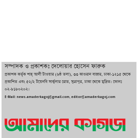
সর্বোচ্চ নিহত
ইরানের সঙ্গে নতুন করে আলোচনায় বসছে
যুক্তরাষ্ট্র, জানালেন ট্রাম্প
চট্টগ্রামে ভয়াবহ গ্যাস সংকট : নিভেছে চুলা,
কমেছে উৎপাদন, বেড়েছে লোডশেডিং
সম্পাদক ও প্রকাশকঃ দেলোয়ার হোসেন ফারুক
প্রকাশক কর্তৃক শাহ্ আলী টাওয়ার (৬ষ্ঠ তলা), ৩৩ কাওরান বাজার, ঢাকা-১২১৫ থেকে
বাজারে কাঁচা মরিচে ‘আগুন’, ‘এত দাম তো
প্রকাশিত এবং ৫২/২ টয়েনবি সার্কুলার রোড, সুত্রাপুর, ঢাকা থেকে মুদ্রিত। ফোনঃ
আগে দেখিনি’
০২-৮১৮০২০২।
E-Mail: news.amaderkagoj@gmail.com, editor@amaderkagoj.com