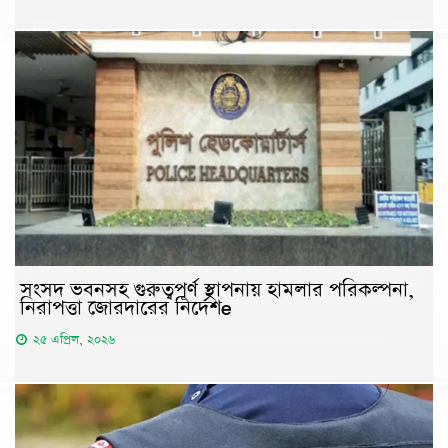
সংসদ ভবনসহ গুরুত্বপূর্ণ স্থাপনায় হামলার পরিকল্পনা,
নিরাপত্তা জোরদারের নির্দেশe
২৫ এপ্রিল, ২০২৬