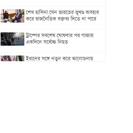
শেখ হাসিনা যেন ভারতের ভূখণ্ড ব্যবহার
করে রাজনৈতিক বক্তব্য দিতে না পারে
ট্রাম্পের সবশেষ ঘোষণার পর গাজায়
একদিনে সর্বোচ্চ নিহত
ইরানের সঙ্গে নতুন করে আলোচনায়
বসছে যুক্তরাষ্ট্র, জানালেন ট্রাম্প
চট্টগ্রামে ভয়াবহ গ্যাস সংকট : নিভেছে
চুলা, কমেছে উৎপাদন, বেড়েছে
লোডশেডিং
বাজারে কাঁচা মরিচে ‘আগুন’, ‘এত দাম
তো আগে দেখিনি’