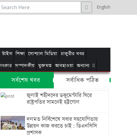
English
স্টাইল
শিক্ষা
সোশ্যাল মিডিয়া
চাকুরীর খবর
্ষাৎকার
সম্পাদকীয়
মুক্তমত
আবহাওয়া
অন্যান্য
সর্বশেষ খবর
সর্বাধিক পঠিত
জুলাই শহীদদের ডকুমেন্টারি ঘিরে
রাষ্ট্রপতির সামনেই হট্টগোল
দলমত নির্বিশেষে সবার সহযোগিতায়
উন্নয়ন কাজ করতে চাই : ডিএনসিসি
প্রশাসক