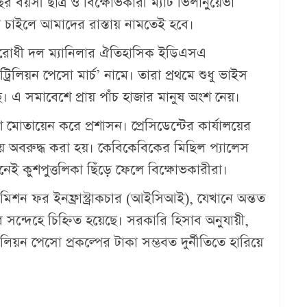
র বয়সী ছাত্র ও বিক্ষোভকারী ম্যাট ভিলানুয়েভা
র চাইলে আমাদের রাস্তায় নামতেই হবে।
 বিরোধী দল ম্যানিলার ঐতিহাসিক ইডিএসএ
লিয়ন পেসো মার্চ’ নামে। তারা প্রথমে শুধু ভাইস
ছে। এ সমাবেশে প্রায় পাঁচ হাজার মানুষ অংশ নেয়।
 মোতায়েন করে প্রশাসন। প্রেসিডেন্টের কার্যালয়ের
য়ে অবরুদ্ধ করা হয়। কেবিকেবিকের মিছিল প্যালেস
নেই কুশপুত্তলিকা ছিঁড়ে ফেলে বিক্ষোভকারীরা।
 কমিশন ফর ইনফ্রাস্ট্রাকচার (আইসিআই), যেখানে অন্তত
ের সন্দেহে চিহ্নিত হয়েছে। সরকারি হিসাব অনুযায়ী,
য়ন পেসো প্রকল্পের টাকা সম্ভবত দুর্নীতিতে হারিয়ে