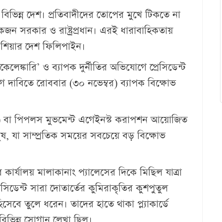
 বিভিন্ন দেশ। প্রতিবাদীদের তোপের মুখে টিকতে না
কজন সরকার ও রাষ্ট্রপ্রধান। এরই ধারাবাহিকতায়
ব এশিয়ার দেশ ফিলিপাইন।
 কেলেঙ্কারি’ ও ব্যাপক দুর্নীতির অভিযোগে প্রেসিডেন্ট
গ দাবিতে রোববার (৩০ নভেম্বর) ব্যাপক বিক্ষোভ
কে) বা পিপলস মুভমেন্ট এগেইনস্ট করাপশন আয়োজিত
ষ, যা সাম্প্রতিক সময়ের সবচেয়ে বড় বিক্ষোভ
র কার্যালয় মালাকানাং প্যালেসের দিকে মিছিল যাত্রা
িডেন্ট সারা দোতার্তের কুমিরাকৃতির কুশপুতুল
সেবে তুলে ধরেন। তাদের হাতে থাকা প্ল্যাকার্ডে
িভিন্ন স্লোগান লেখা ছিল।