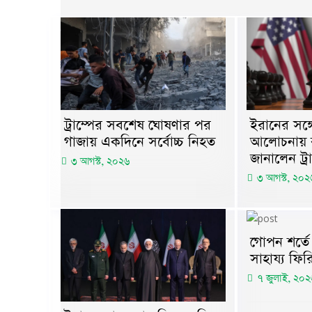
ট্রাম্পের সবশেষ ঘোষণার পর
ইরানের সঙ্
গাজায় একদিনে সর্বোচ্চ নিহত
আলোচনায় বসছ
জানালেন ট্রা
৩ আগস্ট, ২০২৬
৩ আগস্ট, ২০২
গোপন শর্তে র
সাহায্য ফির
৭ জুলাই, ২০২