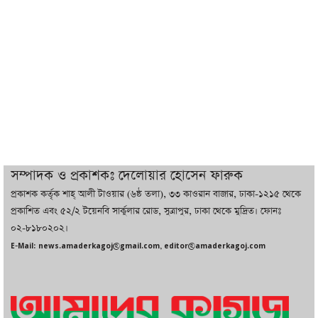
ট্রাম্পের সবশেষ ঘোষণার পর গাজায় একদিনে
সর্বোচ্চ নিহত
ইরানের সঙ্গে নতুন করে আলোচনায় বসছে
যুক্তরাষ্ট্র, জানালেন ট্রাম্প
চট্টগ্রামে ভয়াবহ গ্যাস সংকট : নিভেছে চুলা,
কমেছে উৎপাদন, বেড়েছে লোডশেডিং
সম্পাদক ও প্রকাশকঃ দেলোয়ার হোসেন ফারুক
প্রকাশক কর্তৃক শাহ্ আলী টাওয়ার (৬ষ্ঠ তলা), ৩৩ কাওরান বাজার, ঢাকা-১২১৫ থেকে
বাজারে কাঁচা মরিচে ‘আগুন’, ‘এত দাম তো
প্রকাশিত এবং ৫২/২ টয়েনবি সার্কুলার রোড, সুত্রাপুর, ঢাকা থেকে মুদ্রিত। ফোনঃ
আগে দেখিনি’
০২-৮১৮০২০২।
E-Mail: news.amaderkagoj@gmail.com, editor@amaderkagoj.com