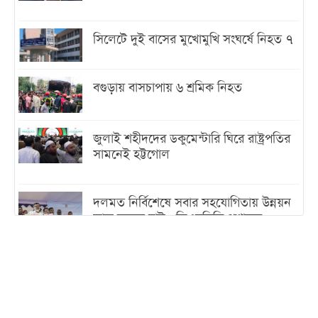
সিলেটে দুই বাসের মুখোমুখি সংঘর্ষে নিহত ৭
বগুড়ায় বাসচাপায় ৬ শ্রমিক নিহত
জুলাই শহীদদের ডকুমেন্টারি ঘিরে রাষ্ট্রপতির
সামনেই হট্টগোল
দলমত নির্বিশেষে সবার সহযোগিতায় উন্নয়ন
কাজ করতে চাই : ডিএনসিসি প্রশাসক
শেখ হাসিনা যেন ভারতের ভূখণ্ড ব্যবহার করে
রাজনৈতিক বক্তব্য দিতে না পারে