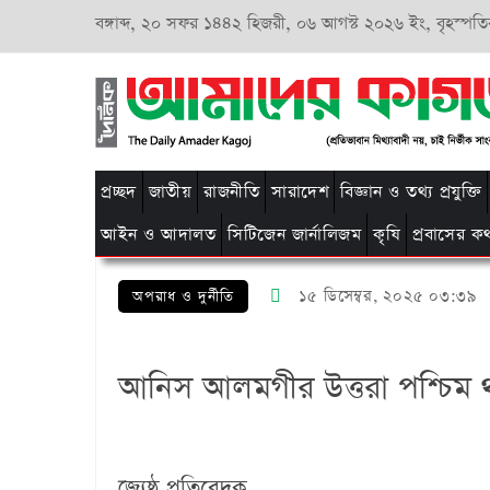
বঙ্গাব্দ,
২০ সফর ১৪৪২ হিজরী,
০৬ আগস্ট ২০২৬ ইং, বৃহস্পতি
প্রচ্ছদ
জাতীয়
রাজনীতি
সারাদেশ
বিজ্ঞান ও তথ্য প্রযুক্তি
আইন ও আদালত
সিটিজেন জার্নালিজম
কৃষি
প্রবাসের ক
১৫ ডিসেম্বর, ২০২৫ ০৩:৩৯
অপরাধ ও দুর্নীতি
আনিস আলমগীর উত্তরা পশ্চিম থা
জ্যেষ্ঠ প্রতিবেদক