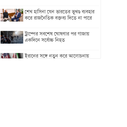
শেখ হাসিনা যেন ভারতের ভূখণ্ড ব্যবহার
করে রাজনৈতিক বক্তব্য দিতে না পারে
ট্রাম্পের সবশেষ ঘোষণার পর গাজায়
একদিনে সর্বোচ্চ নিহত
ইরানের সঙ্গে নতুন করে আলোচনায়
বসছে যুক্তরাষ্ট্র, জানালেন ট্রাম্প
চট্টগ্রামে ভয়াবহ গ্যাস সংকট : নিভেছে
চুলা, কমেছে উৎপাদন, বেড়েছে
লোডশেডিং
বাজারে কাঁচা মরিচে ‘আগুন’, ‘এত দাম
তো আগে দেখিনি’