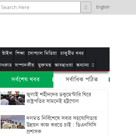
English
স্টাইল
শিক্ষা
সোশ্যাল মিডিয়া
চাকুরীর খবর
্ষাৎকার
সম্পাদকীয়
মুক্তমত
আবহাওয়া
অন্যান্য
সর্বশেষ খবর
সর্বাধিক পঠিত
জুলাই শহীদদের ডকুমেন্টারি ঘিরে
রাষ্ট্রপতির সামনেই হট্টগোল
দলমত নির্বিশেষে সবার সহযোগিতায়
উন্নয়ন কাজ করতে চাই : ডিএনসিসি
প্রশাসক