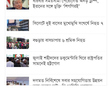
বারবার সময়সীমা পেরোলেও অনড় ট্রাম্প,
ইরানের সঙ্গে চুক্তি ‘শিগগিরই’
সিলেটে দুই বাসের মুখোমুখি সংঘর্ষে নিহত ৭
বগুড়ায় বাসচাপায় ৬ শ্রমিক নিহত
জুলাই শহীদদের ডকুমেন্টারি ঘিরে রাষ্ট্রপতির
সামনেই হট্টগোল
দলমত নির্বিশেষে সবার সহযোগিতায় উন্নয়ন
কাজ করতে চাই : ডিএনসিসি প্রশাসক
শেখ হাসিনা যেন ভারতের ভূখণ্ড ব্যবহার করে
রাজনৈতিক বক্তব্য দিতে না পারে