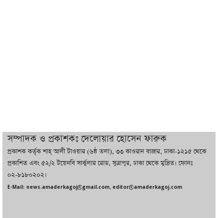
ট্রাম্পের সবশেষ ঘোষণার পর গাজায় একদিনে
সর্বোচ্চ নিহত
ইরানের সঙ্গে নতুন করে আলোচনায় বসছে
যুক্তরাষ্ট্র, জানালেন ট্রাম্প
চট্টগ্রামে ভয়াবহ গ্যাস সংকট : নিভেছে চুলা,
কমেছে উৎপাদন, বেড়েছে লোডশেডিং
সম্পাদক ও প্রকাশকঃ দেলোয়ার হোসেন ফারুক
প্রকাশক কর্তৃক শাহ্ আলী টাওয়ার (৬ষ্ঠ তলা), ৩৩ কাওরান বাজার, ঢাকা-১২১৫ থেকে
বাজারে কাঁচা মরিচে ‘আগুন’, ‘এত দাম তো
প্রকাশিত এবং ৫২/২ টয়েনবি সার্কুলার রোড, সুত্রাপুর, ঢাকা থেকে মুদ্রিত। ফোনঃ
আগে দেখিনি’
০২-৮১৮০২০২।
E-Mail: news.amaderkagoj@gmail.com, editor@amaderkagoj.com