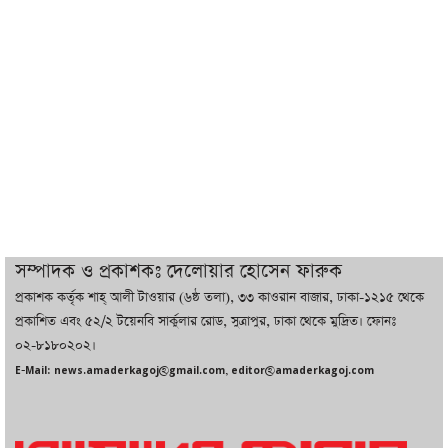
কমেছে উৎপাদন, বেড়েছে লোডশেডিং
বাজারে কাঁচা মরিচে ‘আগুন’, ‘এত দাম তো
আগে দেখিনি’
তরুণ উদ্ভাবক ও প্রযুক্তি উদ্যোক্তাদের পাশে
থাকবে সরকার: প্রধানমন্ত্রী
দুবাইয়ে বেনজীরের জামিন বাতিল করতে ল
সম্পাদক ও প্রকাশকঃ দেলোয়ার হোসেন ফারুক
ফার্ম নিয়োগ করেছে সরকার
প্রকাশক কর্তৃক শাহ্ আলী টাওয়ার (৬ষ্ঠ তলা), ৩৩ কাওরান বাজার, ঢাকা-১২১৫ থেকে
প্রকাশিত এবং ৫২/২ টয়েনবি সার্কুলার রোড, সুত্রাপুর, ঢাকা থেকে মুদ্রিত। ফোনঃ
০২-৮১৮০২০২।
বেনজীরকে ফিরিয়ে এনে বিচার কাজ সম্পন্ন
E-Mail: news.amaderkagoj@gmail.com, editor@amaderkagoj.com
করা হবে : পররাষ্ট্র প্রতিমন্ত্রী