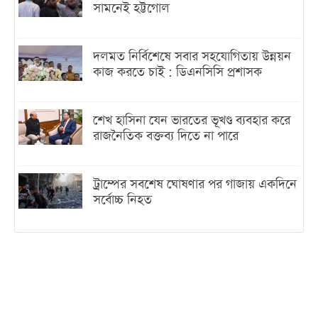
সামনেই হট্টগোল
দলমত নির্বিশেষে সবার সহযোগিতায় উন্নয়ন
কাজ করতে চাই : ডিএনসিসি প্রশাসক
শেখ হাসিনা যেন ভারতের ভূখণ্ড ব্যবহার করে
রাজনৈতিক বক্তব্য দিতে না পারে
ট্রাম্পের সবশেষ ঘোষণার পর গাজায় একদিনে
সর্বোচ্চ নিহত
ইরানের সঙ্গে নতুন করে আলোচনায় বসছে
যুক্তরাষ্ট্র, জানালেন ট্রাম্প
চট্টগ্রামে ভয়াবহ গ্যাস সংকট : নিভেছে চুলা,