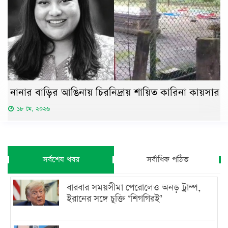
নানার বাড়ির আঙিনায় চিরনিদ্রায় শায়িত কারিনা কায়সার
১৮ মে, ২০২৬
সর্বশেষ খবর
সর্বাধিক পঠিত
বারবার সময়সীমা পেরোলেও অনড় ট্রাম্প,
ইরানের সঙ্গে চুক্তি ‘শিগগিরই’