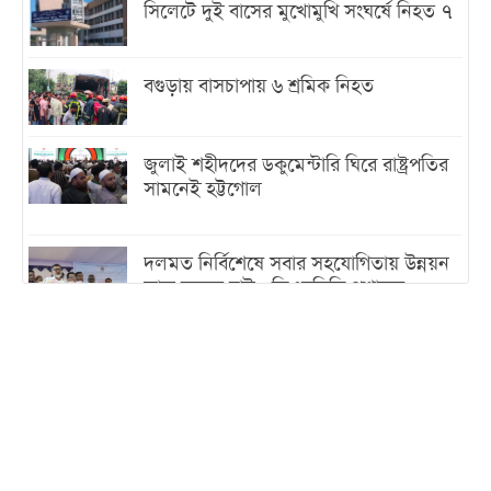
সিলেটে দুই বাসের মুখোমুখি সংঘর্ষে নিহত ৭
বগুড়ায় বাসচাপায় ৬ শ্রমিক নিহত
জুলাই শহীদদের ডকুমেন্টারি ঘিরে রাষ্ট্রপতির
সামনেই হট্টগোল
দলমত নির্বিশেষে সবার সহযোগিতায় উন্নয়ন
কাজ করতে চাই : ডিএনসিসি প্রশাসক
শেখ হাসিনা যেন ভারতের ভূখণ্ড ব্যবহার করে
রাজনৈতিক বক্তব্য দিতে না পারে
ট্রাম্পের সবশেষ ঘোষণার পর গাজায় একদিনে
সর্বোচ্চ নিহত