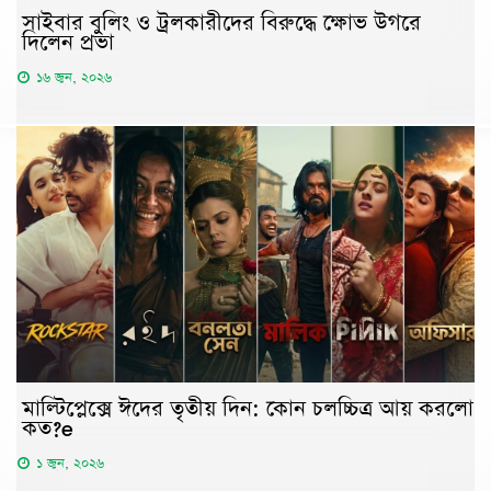
সাইবার বুলিং ও ট্রলকারীদের বিরুদ্ধে ক্ষোভ উগরে
দিলেন প্রভা
১৬ জুন, ২০২৬
মাল্টিপ্লেক্সে ঈদের তৃতীয় দিন: কোন চলচ্চিত্র আয় করলো
কত?e
১ জুন, ২০২৬