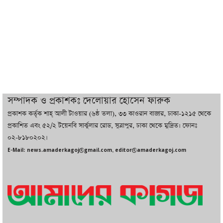
ইরানের সঙ্গে নতুন করে আলোচনায় বসছে
যুক্তরাষ্ট্র, জানালেন ট্রাম্প
চট্টগ্রামে ভয়াবহ গ্যাস সংকট : নিভেছে চুলা,
কমেছে উৎপাদন, বেড়েছে লোডশেডিং
সম্পাদক ও প্রকাশকঃ দেলোয়ার হোসেন ফারুক
প্রকাশক কর্তৃক শাহ্ আলী টাওয়ার (৬ষ্ঠ তলা), ৩৩ কাওরান বাজার, ঢাকা-১২১৫ থেকে
বাজারে কাঁচা মরিচে ‘আগুন’, ‘এত দাম তো
প্রকাশিত এবং ৫২/২ টয়েনবি সার্কুলার রোড, সুত্রাপুর, ঢাকা থেকে মুদ্রিত। ফোনঃ
আগে দেখিনি’
০২-৮১৮০২০২।
E-Mail: news.amaderkagoj@gmail.com, editor@amaderkagoj.com