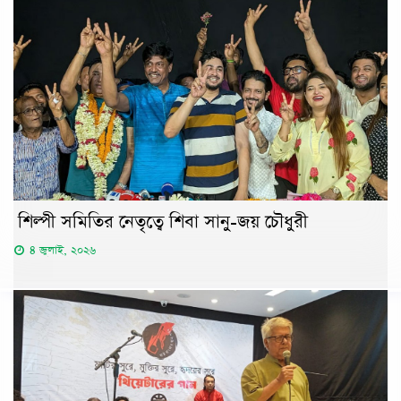
শিল্পী সমিতির নেতৃত্বে শিবা সানু-জয় চৌধুরী
৪ জুলাই, ২০২৬