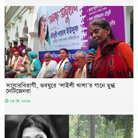
সংসারবিরাগী, ভবঘুরে ‘লাইলী খালা’র গানে মুগ্ধ
নেটিজেনরা
২৫ মে, ২০২৬