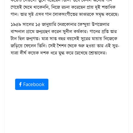
কণ্ঠেও সেগুলো তুলে ধরেছেন তিনি। তবে কেবল অন্যের গান
গেয়েই থেমে থাকেননি, নিজে রচনা করেছেন প্রায় দুই শতাধিক
গান। তার সৃষ্ট এসব গান লোকসংগীতের ভাণ্ডারকে সমৃদ্ধ করেছে।
১৯৫৯ সালের ১৫ জানুয়ারি নেত্রকোনার কেন্দুয়া উপজেলার
বান্দনাল গ্রামে জন্মগ্রহণ করেন সুনীল কর্মকার। গানের প্রতি তার
টান ছিল জন্মগত। মাত্র সাত বছর বয়সেই সুরের মায়ায় নিজেকে
জড়িয়ে ফেলেন তিনি। সেই শৈশব থেকে শুরু হওয়া তার এই সুর-
যাত্রা দীর্ঘ কয়েক দশক ধরে মুগ্ধ করে রেখেছে শ্রোতাদের।
Facebook