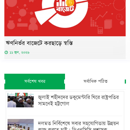
ঋণনির্ভর বাজেটে করছাড়ে স্বস্তি
১১ জুন, ২০২৬
সর্বশেষ খবর
সর্বাধিক পঠিত
জুলাই শহীদদের ডকুমেন্টারি ঘিরে রাষ্ট্রপতির
সামনেই হট্টগোল
দলমত নির্বিশেষে সবার সহযোগিতায় উন্নয়ন
কাজ করতে চাই : ডিএনসিসি প্রশাসক