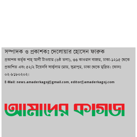
আগে দেখিনি’
তরুণ উদ্ভাবক ও প্রযুক্তি উদ্যোক্তাদের পাশে
থাকবে সরকার: প্রধানমন্ত্রী
দুবাইয়ে বেনজীরের জামিন বাতিল করতে ল
সম্পাদক ও প্রকাশকঃ দেলোয়ার হোসেন ফারুক
ফার্ম নিয়োগ করেছে সরকার
প্রকাশক কর্তৃক শাহ্ আলী টাওয়ার (৬ষ্ঠ তলা), ৩৩ কাওরান বাজার, ঢাকা-১২১৫ থেকে
প্রকাশিত এবং ৫২/২ টয়েনবি সার্কুলার রোড, সুত্রাপুর, ঢাকা থেকে মুদ্রিত। ফোনঃ
০২-৮১৮০২০২।
বেনজীরকে ফিরিয়ে এনে বিচার কাজ সম্পন্ন
E-Mail: news.amaderkagoj@gmail.com, editor@amaderkagoj.com
করা হবে : পররাষ্ট্র প্রতিমন্ত্রী