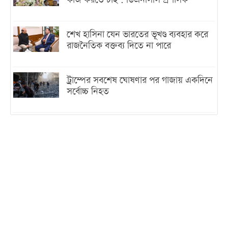
শেখ হাসিনা যেন ভারতের ভূখণ্ড ব্যবহার করে
রাজনৈতিক বক্তব্য দিতে না পারে
ট্রাম্পের সবশেষ ঘোষণার পর গাজায় একদিনে
সর্বোচ্চ নিহত
ইরানের সঙ্গে নতুন করে আলোচনায় বসছে
যুক্তরাষ্ট্র, জানালেন ট্রাম্প
চট্টগ্রামে ভয়াবহ গ্যাস সংকট : নিভেছে চুলা,
কমেছে উৎপাদন, বেড়েছে লোডশেডিং
বাজারে কাঁচা মরিচে ‘আগুন’, ‘এত দাম তো