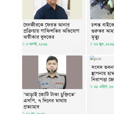
বেনজীরকে ফেরত আনার
চলন্ত বাই
প্রক্রিয়ায় গাফিলতির অভিযোগ
গুরুতর আহ
অস্বীকার দুদকের
মৃত্যু
২ আগস্ট, ২০২৬
২২ জুন, ২০২৬
সংসদ ভবনসহ 
স্থাপনায় হা
নিরাপত্তা জ
২৫ এপ্রিল, ২
‘আড়াই কোটি টাকা চুক্তিতে’
এসপি, ৭ দিনের মাথায়
প্রত্যাহার