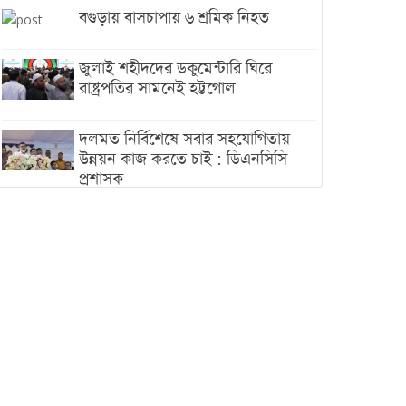
বগুড়ায় বাসচাপায় ৬ শ্রমিক নিহত
জুলাই শহীদদের ডকুমেন্টারি ঘিরে
রাষ্ট্রপতির সামনেই হট্টগোল
দলমত নির্বিশেষে সবার সহযোগিতায়
উন্নয়ন কাজ করতে চাই : ডিএনসিসি
প্রশাসক
শেখ হাসিনা যেন ভারতের ভূখণ্ড ব্যবহার
করে রাজনৈতিক বক্তব্য দিতে না পারে
ট্রাম্পের সবশেষ ঘোষণার পর গাজায়
একদিনে সর্বোচ্চ নিহত
ইরানের সঙ্গে নতুন করে আলোচনায়
বসছে যুক্তরাষ্ট্র, জানালেন ট্রাম্প