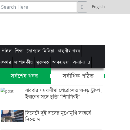
English
স্টাইল
শিক্ষা
সোশ্যাল মিডিয়া
চাকুরীর খবর
্ষাৎকার
সম্পাদকীয়
মুক্তমত
আবহাওয়া
অন্যান্য
সর্বশেষ খবর
সর্বাধিক পঠিত
বারবার সময়সীমা পেরোলেও অনড় ট্রাম্প,
ইরানের সঙ্গে চুক্তি ‘শিগগিরই’
সিলেটে দুই বাসের মুখোমুখি সংঘর্ষে
নিহত ৭