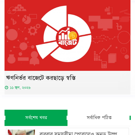
ঋণনির্ভর বাজেটে করছাড়ে স্বস্তি
১১ জুন, ২০২৬
সর্বশেষ খবর
সর্বাধিক পঠিত
বারবার সময়সীমা পেরোলেও অনড় ট্রাম্প,