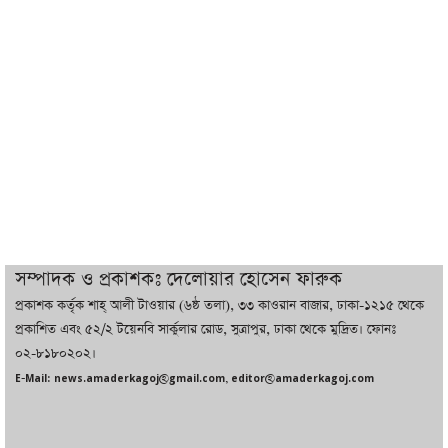
ট্রাম্পের সবশেষ ঘোষণার পর গাজায় একদিনে
সর্বোচ্চ নিহত
ইরানের সঙ্গে নতুন করে আলোচনায় বসছে
যুক্তরাষ্ট্র, জানালেন ট্রাম্প
চট্টগ্রামে ভয়াবহ গ্যাস সংকট : নিভেছে চুলা,
কমেছে উৎপাদন, বেড়েছে লোডশেডিং
সম্পাদক ও প্রকাশকঃ দেলোয়ার হোসেন ফারুক
প্রকাশক কর্তৃক শাহ্ আলী টাওয়ার (৬ষ্ঠ তলা), ৩৩ কাওরান বাজার, ঢাকা-১২১৫ থেকে
বাজারে কাঁচা মরিচে ‘আগুন’, ‘এত দাম তো
প্রকাশিত এবং ৫২/২ টয়েনবি সার্কুলার রোড, সুত্রাপুর, ঢাকা থেকে মুদ্রিত। ফোনঃ
আগে দেখিনি’
০২-৮১৮০২০২।
E-Mail: news.amaderkagoj@gmail.com, editor@amaderkagoj.com