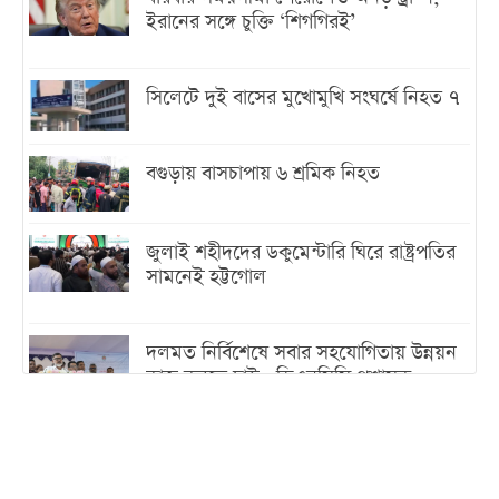
ইরানের সঙ্গে চুক্তি ‘শিগগিরই’
সিলেটে দুই বাসের মুখোমুখি সংঘর্ষে নিহত ৭
বগুড়ায় বাসচাপায় ৬ শ্রমিক নিহত
জুলাই শহীদদের ডকুমেন্টারি ঘিরে রাষ্ট্রপতির
সামনেই হট্টগোল
দলমত নির্বিশেষে সবার সহযোগিতায় উন্নয়ন
কাজ করতে চাই : ডিএনসিসি প্রশাসক
শেখ হাসিনা যেন ভারতের ভূখণ্ড ব্যবহার করে
রাজনৈতিক বক্তব্য দিতে না পারে