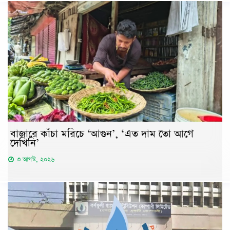
বাজারে কাঁচা মরিচে ‘আগুন’, ‘এত দাম তো আগে
দেখিনি’
৩ আগস্ট, ২০২৬