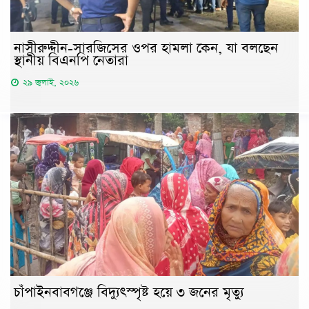
নাসীরুদ্দীন-সারজিসের ওপর হামলা কেন, যা বলছেন
স্থানীয় বিএনপি নেতারা
২৯ জুলাই, ২০২৬
চাঁপাইনবাবগঞ্জে বিদ্যুৎস্পৃষ্ট হয়ে ৩ জনের মৃত্যু