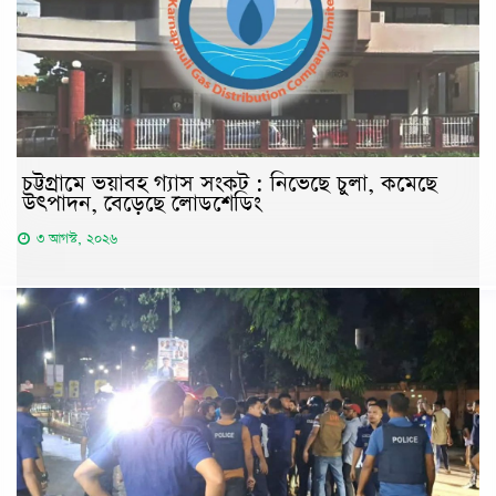
চট্টগ্রামে ভয়াবহ গ্যাস সংকট : নিভেছে চুলা, কমেছে
উৎপাদন, বেড়েছে লোডশেডিং
৩ আগস্ট, ২০২৬