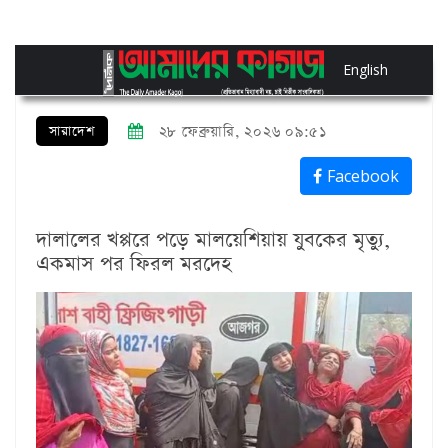
English
সারাদেশ
২৮ ফেব্রুয়ারি, ২০২৬ ০৯:৫১
Facebook
দালালের খপ্পরে পড়ে মালয়েশিয়ায় যুবকের মৃত্যু,
একমাস পর ফিরল মরদেহ