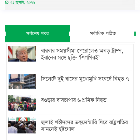
২১ জুলাই, ২০২৬
সর্বশেষ খবর
সর্বাধিক পঠিত
বারবার সময়সীমা পেরোলেও অনড় ট্রাম্প,
ইরানের সঙ্গে চুক্তি ‘শিগগিরই’
সিলেটে দুই বাসের মুখোমুখি সংঘর্ষে নিহত ৭
বগুড়ায় বাসচাপায় ৬ শ্রমিক নিহত
জুলাই শহীদদের ডকুমেন্টারি ঘিরে রাষ্ট্রপতির
সামনেই হট্টগোল