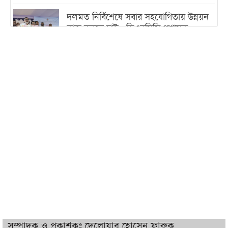
দলমত নির্বিশেষে সবার সহযোগিতায় উন্নয়ন
কাজ করতে চাই : ডিএনসিসি প্রশাসক
শেখ হাসিনা যেন ভারতের ভূখণ্ড ব্যবহার করে
রাজনৈতিক বক্তব্য দিতে না পারে
ট্রাম্পের সবশেষ ঘোষণার পর গাজায় একদিনে
সর্বোচ্চ নিহত
ইরানের সঙ্গে নতুন করে আলোচনায় বসছে
যুক্তরাষ্ট্র, জানালেন ট্রাম্প
চট্টগ্রামে ভয়াবহ গ্যাস সংকট : নিভেছে চুলা,
কমেছে উৎপাদন, বেড়েছে লোডশেডিং
সম্পাদক ও প্রকাশকঃ দেলোয়ার হোসেন ফারুক