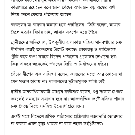
এদিকে কাজলের দুই সহযাত্রীর একজন এখন মালয়েশিয়ার
কারাগারে রয়েছেন বলে জানা গেছে। অপরজন বড় অঙ্কের অর্থ
দিয়ে দেশে ফেরার প্রক্রিয়ায় আছেন।
কাজলের মা বারবার অজ্ঞান হয়ে পড়ছিলেন। তিনি বলেন, আমার
ছেলে হত্যার বিচার চাই, আমার সবশেষ হয়ে গেছে।
স্থানীয়দের অভিযোগ, উপকূলীয় এলাকায় সক্রিয় মানবপাচার চক্র
দীর্ঘদিন ধরেই তরুণদের টার্গেট করছে। বেকারত্ব ও দারিদ্র্যকে
পুঁজি করে স্বল্প সময়ে বিদেশ পাঠানোর প্রলোভন দেখানো হয়।
কিন্তু বাস্তবে অনেকেই পড়ছেন জিম্মি ও নির্যাতনের ফাঁদে।
পেঁচার দ্বীপের এক বাসিন্দা বলেন, কাজলের মতো আর কোনো মা
যেন সন্তান হারায় না। দালালদের দৃষ্টান্তমূলক শাস্তি চাই।
স্থানীয় মানবাধিকারকর্মী মাহবুব কাউসার বলেন, শুধু দালাল গ্রেপ্তার
করলেই সমস্যার সমাধান হবে না। আন্তর্জাতিক রুটে সক্রিয় পাচার
চক্র ভেঙে দিতে সমন্বিত উদ্যোগ প্রয়োজন।
একই সঙ্গে বিদেশে শ্রমিক পাঠানোর প্রক্রিয়ায় নজরদারি জোরদার
না করলে এমন মৃত্যু থামবে না বলে শংকা সংশ্লিষ্টদের।