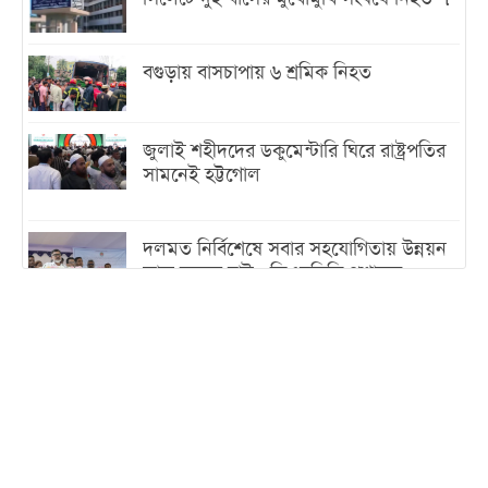
বগুড়ায় বাসচাপায় ৬ শ্রমিক নিহত
জুলাই শহীদদের ডকুমেন্টারি ঘিরে রাষ্ট্রপতির
সামনেই হট্টগোল
দলমত নির্বিশেষে সবার সহযোগিতায় উন্নয়ন
কাজ করতে চাই : ডিএনসিসি প্রশাসক
শেখ হাসিনা যেন ভারতের ভূখণ্ড ব্যবহার করে
রাজনৈতিক বক্তব্য দিতে না পারে
ট্রাম্পের সবশেষ ঘোষণার পর গাজায় একদিনে
সর্বোচ্চ নিহত