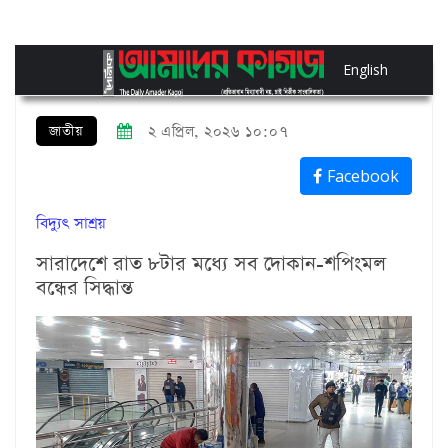
English
জাতীয়
২ এপ্রিল, ২০২৬ ১০:০৭
Facebook
বিদ্যুৎ সাশ্রয়
সারাদেশে রাত ৮টার মধ্যে সব দোকান-শপিংমল
বন্ধের সিদ্ধান্ত