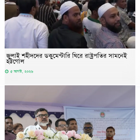
জুলাই শহীদদের ডকুমেন্টারি ঘিরে রাষ্ট্রপতির সামনেই
হট্টগোল
৫ আগস্ট, ২০২৬