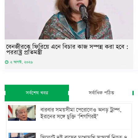
বেনজীরকে ফিরিয়ে এনে বিচার কাজ সম্পন্ন করা হবে :
পররাষ্ট্র প্রতিমন্ত্রী
২ আগস্ট, ২০২৬
সর্বশেষ খবর
সর্বাধিক পঠিত
বারবার সময়সীমা পেরোলেও অনড় ট্রাম্প,
ইরানের সঙ্গে চুক্তি ‘শিগগিরই’
সিলেটে দুই বাসের মুখোমুখি সংঘর্ষে নিহত ৭