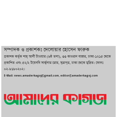
ইরানের সঙ্গে নতুন করে আলোচনায় বসছে
যুক্তরাষ্ট্র, জানালেন ট্রাম্প
চট্টগ্রামে ভয়াবহ গ্যাস সংকট : নিভেছে চুলা,
কমেছে উৎপাদন, বেড়েছে লোডশেডিং
সম্পাদক ও প্রকাশকঃ দেলোয়ার হোসেন ফারুক
প্রকাশক কর্তৃক শাহ্ আলী টাওয়ার (৬ষ্ঠ তলা), ৩৩ কাওরান বাজার, ঢাকা-১২১৫ থেকে
বাজারে কাঁচা মরিচে ‘আগুন’, ‘এত দাম তো
প্রকাশিত এবং ৫২/২ টয়েনবি সার্কুলার রোড, সুত্রাপুর, ঢাকা থেকে মুদ্রিত। ফোনঃ
আগে দেখিনি’
০২-৮১৮০২০২।
E-Mail: news.amaderkagoj@gmail.com, editor@amaderkagoj.com