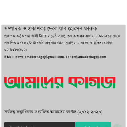
তরুণ উদ্ভাবক ও প্রযুক্তি উদ্যোক্তাদের পাশে
থাকবে সরকার: প্রধানমন্ত্রী
দুবাইয়ে বেনজীরের জামিন বাতিল করতে ল
সম্পাদক ও প্রকাশকঃ দেলোয়ার হোসেন ফারুক
ফার্ম নিয়োগ করেছে সরকার
প্রকাশক কর্তৃক শাহ্ আলী টাওয়ার (৬ষ্ঠ তলা), ৩৩ কাওরান বাজার, ঢাকা-১২১৫ থেকে
প্রকাশিত এবং ৫২/২ টয়েনবি সার্কুলার রোড, সুত্রাপুর, ঢাকা থেকে মুদ্রিত। ফোনঃ
০২-৮১৮০২০২।
বেনজীরকে ফিরিয়ে এনে বিচার কাজ সম্পন্ন
E-Mail: news.amaderkagoj@gmail.com, editor@amaderkagoj.com
করা হবে : পররাষ্ট্র প্রতিমন্ত্রী
সর্বস্বত্ব স্বত্বাধিকার সংরক্ষিত আমাদের কাগজ (২০১২-২০২০)