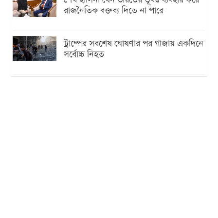
শেখ হাসিনা যেন ভারতের ভূখণ্ড ব্যবহার করে
রাজনৈতিক বক্তব্য দিতে না পারে
ট্রাম্পের সবশেষ ঘোষণার পর গাজায় একদিনে
সর্বোচ্চ নিহত
ইরানের সঙ্গে নতুন করে আলোচনায় বসছে
যুক্তরাষ্ট্র, জানালেন ট্রাম্প
চট্টগ্রামে ভয়াবহ গ্যাস সংকট : নিভেছে চুলা,
কমেছে উৎপাদন, বেড়েছে লোডশেডিং
বাজারে কাঁচা মরিচে ‘আগুন’, ‘এত দাম তো
আগে দেখিনি’