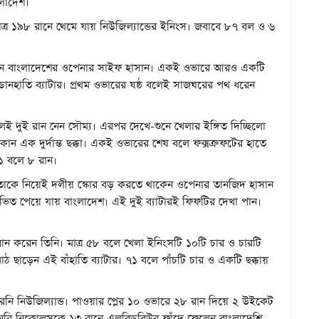
লাদেশ।
াত্র ১৯৮ রানে থেমে যায় নিউজিল্যান্ডের ইনিংস। জবাবে ৮৭ বল ও ৬
াঁকান বাংলাদেশের ওপেনার সাইফ হাসান। একই ওভারে আরও একটি
ডানহাতি ব্যাটার। প্রথম ওভারের ষষ্ঠ বলেই সাজঘরের পথ ধরেন
 দুই রান নেন সৌম্য। এরপর দেখে-শুনে খেলার ইঙ্গিত দিচ্ছিলো
হাঁকান এক দুর্দান্ত ছক্কা। একই ওভারের শেষ বলে ফক্সক্রফটের হাতে
১ বলে ৮ রান।
 তাকে নিয়েই দলীয় স্কোর বড় করতে থাকেন ওপেনার তানজিদ হাসান
িত পেয়ে যায় বাংলাদেশ। এই দুই ব্যাটারই ফিফটির দেখা পান।
ন করেন তিনি। মাত্র ৫৮ বলে খেলা ইনিংসটি ১০টি চার ও চারটি
মাঠ ছাড়েন এই বাঁহাতি ব্যাটার। ৭১ বলে পাঁচটি চার ও একটি ছক্কায়
েনি নিউজিল্যান্ড। পাওয়ার প্লের ১০ ওভারে ২৮ রান দিয়ে ২ উইকেট
েনরি নিকোলসকে ১৩ রানে এলবিডব্লিউর ফাঁদে ফেলেন বাংলাদেশি