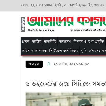
বঙ্গাব্দ,
২২ সফর ১৪৪২ হিজরী,
০৭ আগস্ট ২০২৬ ইং, শুক্রবার
প্রচ্ছদ
জাতীয়
রাজনীতি
সারাদেশ
বিজ্ঞান ও তথ্য প্রযুক্তি
আইন ও আদালত
সিটিজেন জার্নালিজম
কৃষি
প্রবাসের ক
২০ এপ্রিল, ২০২৬ ০৮:০৩
খেলাধুলা
৬ উইকেটের জয়ে সিরিজে সমতা