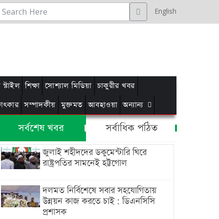
English
স্টাইল
শিক্ষা
সোশ্যাল মিডিয়া
চাকুরীর খবর
্ষাৎকার
সম্পাদকীয়
মুক্তমত
আবহাওয়া
অন্যান্য
সর্বশেষ খবর
সর্বাধিক পঠিত
জুলাই শহীদদের ডকুমেন্টারি ঘিরে
রাষ্ট্রপতির সামনেই হট্টগোল
দলমত নির্বিশেষে সবার সহযোগিতায়
উন্নয়ন কাজ করতে চাই : ডিএনসিসি
প্রশাসক