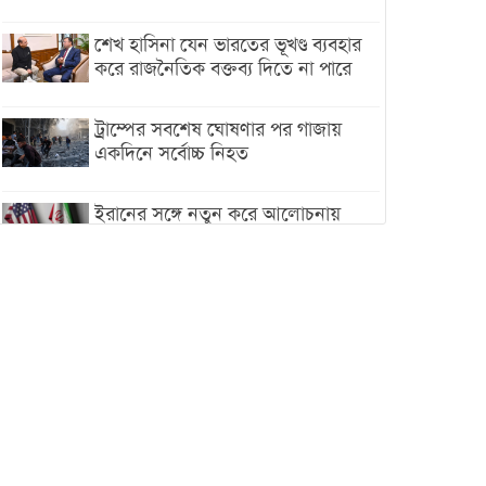
শেখ হাসিনা যেন ভারতের ভূখণ্ড ব্যবহার
করে রাজনৈতিক বক্তব্য দিতে না পারে
ট্রাম্পের সবশেষ ঘোষণার পর গাজায়
একদিনে সর্বোচ্চ নিহত
ইরানের সঙ্গে নতুন করে আলোচনায়
বসছে যুক্তরাষ্ট্র, জানালেন ট্রাম্প
চট্টগ্রামে ভয়াবহ গ্যাস সংকট : নিভেছে
চুলা, কমেছে উৎপাদন, বেড়েছে
লোডশেডিং
বাজারে কাঁচা মরিচে ‘আগুন’, ‘এত দাম
তো আগে দেখিনি’