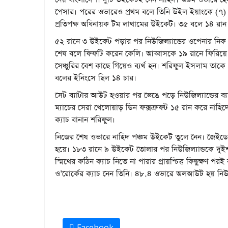
পেসার। পরের ওভারেও প্রথম বলে তিনি উইল ইয়াংকে (৭) স
প্রতিপক্ষ অধিনায়ক টম লাথামের উইকেট। ৩৫ বলে ১৪ রান
৫২ রানে ৩ উইকেট পড়ার পর নিউজিল্যান্ডের ওপেনার নিক 
শেষ বলে ফিফটি করেন কেলি। আব্বাসকে ১৯ রানে ফিরিয়ে এ
সেঞ্চুরির বেশ কাছে গিয়েও ব্যর্থ হন। শরিফুল ইসলাম তা
বলের ইনিংসে ছিল ১৪ চার।
সেট ব্যাটার আউট হওয়ার পর ভেঙে পড়ে নিউজিল্যান্ডের ব
ম্যাচের সেরা খেলোয়াড় ডিন ফক্সক্রফট ১৫ রান করে নাহি
ক্যাচ বানান শরিফুল।
নিজের শেষ ওভারে নাহিদ পঞ্চম উইকেট তুলে নেন। জেইডেন 
হয়ে। ১৮৩ রানে ৯ উইকেট তোলার পর নিউজিল্যান্ডকে দুই
স্মিথের কঠিন ক্যাচ নিতে না পারার প্রায়শ্চিত্ত কিছুক্
ও’রোর্কের ক্যাচ নেন তিনি। ৪৮.৪ ওভারে অলআউট হয় নিউজি
Facebook