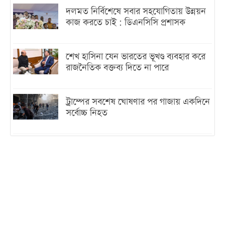
দলমত নির্বিশেষে সবার সহযোগিতায় উন্নয়ন
কাজ করতে চাই : ডিএনসিসি প্রশাসক
শেখ হাসিনা যেন ভারতের ভূখণ্ড ব্যবহার করে
রাজনৈতিক বক্তব্য দিতে না পারে
ট্রাম্পের সবশেষ ঘোষণার পর গাজায় একদিনে
সর্বোচ্চ নিহত
ইরানের সঙ্গে নতুন করে আলোচনায় বসছে
যুক্তরাষ্ট্র, জানালেন ট্রাম্প
চট্টগ্রামে ভয়াবহ গ্যাস সংকট : নিভেছে চুলা,
কমেছে উৎপাদন, বেড়েছে লোডশেডিং