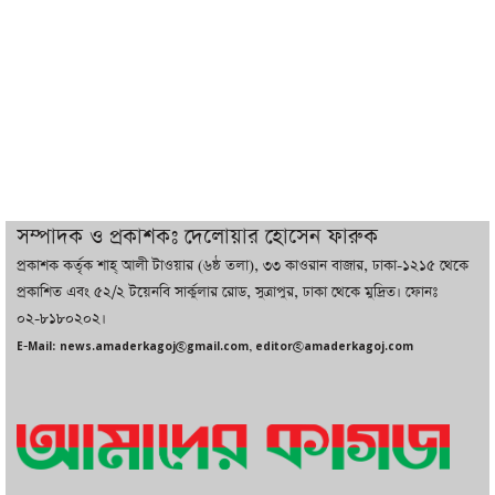
বাজারে কাঁচা মরিচে ‘আগুন’, ‘এত দাম তো
আগে দেখিনি’
তরুণ উদ্ভাবক ও প্রযুক্তি উদ্যোক্তাদের পাশে
থাকবে সরকার: প্রধানমন্ত্রী
দুবাইয়ে বেনজীরের জামিন বাতিল করতে ল
সম্পাদক ও প্রকাশকঃ দেলোয়ার হোসেন ফারুক
ফার্ম নিয়োগ করেছে সরকার
প্রকাশক কর্তৃক শাহ্ আলী টাওয়ার (৬ষ্ঠ তলা), ৩৩ কাওরান বাজার, ঢাকা-১২১৫ থেকে
প্রকাশিত এবং ৫২/২ টয়েনবি সার্কুলার রোড, সুত্রাপুর, ঢাকা থেকে মুদ্রিত। ফোনঃ
০২-৮১৮০২০২।
বেনজীরকে ফিরিয়ে এনে বিচার কাজ সম্পন্ন
E-Mail: news.amaderkagoj@gmail.com, editor@amaderkagoj.com
করা হবে : পররাষ্ট্র প্রতিমন্ত্রী