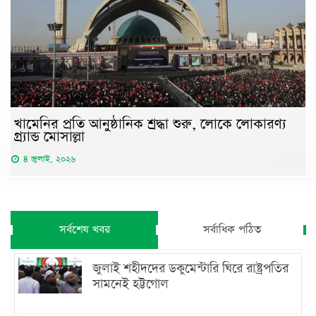
খামেনির প্রতি আনুষ্ঠানিক শ্রদ্ধা শুরু, লোকে লোকারণ্য
গ্র্যান্ড মোসাল্লা
৪ জুলাই, ২০২৬
সর্বশেষ খবর
সর্বাধিক পঠিত
জুলাই শহীদদের ডকুমেন্টারি ঘিরে রাষ্ট্রপতির
সামনেই হট্টগোল