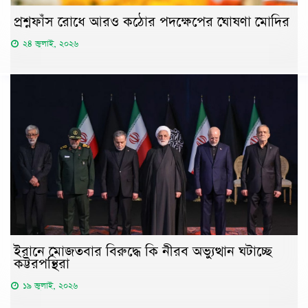
প্রশ্নফাঁস রোধে আরও কঠোর পদক্ষেপের ঘোষণা মোদির
২৪ জুলাই, ২০২৬
ইরানে মোজতবার বিরুদ্ধে কি নীরব অভ্যুত্থান ঘটাচ্ছে
কট্টরপন্থিরা
১৯ জুলাই, ২০২৬