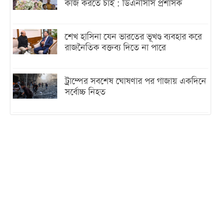
কাজ করতে চাই : ডিএনসিসি প্রশাসক
শেখ হাসিনা যেন ভারতের ভূখণ্ড ব্যবহার করে
রাজনৈতিক বক্তব্য দিতে না পারে
ট্রাম্পের সবশেষ ঘোষণার পর গাজায় একদিনে
সর্বোচ্চ নিহত
ইরানের সঙ্গে নতুন করে আলোচনায় বসছে
যুক্তরাষ্ট্র, জানালেন ট্রাম্প
চট্টগ্রামে ভয়াবহ গ্যাস সংকট : নিভেছে চুলা,
কমেছে উৎপাদন, বেড়েছে লোডশেডিং
বাজারে কাঁচা মরিচে ‘আগুন’, ‘এত দাম তো