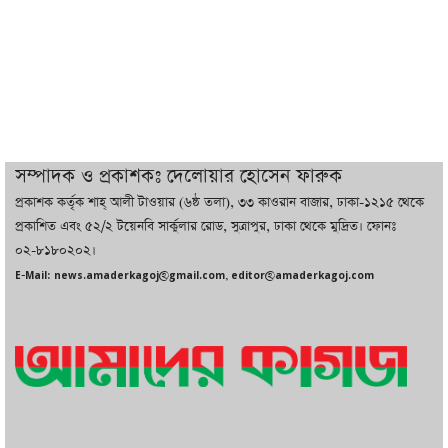
আগে দেখিনি’
তরুণ উদ্ভাবক ও প্রযুক্তি উদ্যোক্তাদের পাশে
থাকবে সরকার: প্রধানমন্ত্রী
দুবাইয়ে বেনজীরের জামিন বাতিল করতে ল
সম্পাদক ও প্রকাশকঃ দেলোয়ার হোসেন ফারুক
ফার্ম নিয়োগ করেছে সরকার
প্রকাশক কর্তৃক শাহ্ আলী টাওয়ার (৬ষ্ঠ তলা), ৩৩ কাওরান বাজার, ঢাকা-১২১৫ থেকে
প্রকাশিত এবং ৫২/২ টয়েনবি সার্কুলার রোড, সুত্রাপুর, ঢাকা থেকে মুদ্রিত। ফোনঃ
০২-৮১৮০২০২।
বেনজীরকে ফিরিয়ে এনে বিচার কাজ সম্পন্ন
E-Mail: news.amaderkagoj@gmail.com, editor@amaderkagoj.com
করা হবে : পররাষ্ট্র প্রতিমন্ত্রী