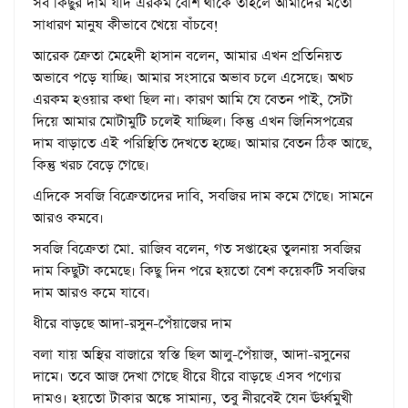
সব কিছুর দাম যদি এরকম বেশি থাকে তাহলে আমাদের মতো
সাধারণ মানুষ কীভাবে খেয়ে বাঁচবে!
আরেক ক্রেতা মেহেদী হাসান বলেন, আমার এখন প্রতিনিয়ত
অভাবে পড়ে যাচ্ছি। আমার সংসারে অভাব চলে এসেছে। অথচ
এরকম হওয়ার কথা ছিল না। কারণ আমি যে বেতন পাই, সেটা
দিয়ে আমার মোটামুটি চলেই যাচ্ছিল। কিন্তু এখন জিনিসপত্রের
দাম বাড়াতে এই পরিস্থিতি দেখতে হচ্ছে। আমার বেতন ঠিক আছে,
কিন্তু খরচ বেড়ে গেছে।
এদিকে সবজি বিক্রেতাদের দাবি, সবজির দাম কমে গেছে। সামনে
আরও কমবে।
সবজি বিক্রেতা মো. রাজিব বলেন, গত সপ্তাহের তুলনায় সবজির
দাম কিছুটা কমেছে। কিছু দিন পরে হয়তো বেশ কয়েকটি সবজির
দাম আরও কমে যাবে।
ধীরে বাড়ছে আদা-রসুন-পেঁয়াজের দাম
বলা যায় অস্থির বাজারে স্বস্তি ছিল আলু-পেঁয়াজ, আদা-রসুনের
দামে। তবে আজ দেখা গেছে ধীরে ধীরে বাড়ছে এসব পণ্যের
দামও। হয়তো টাকার অঙ্কে সামান্য, তবু নীরবেই যেন ঊর্ধ্বমুখী