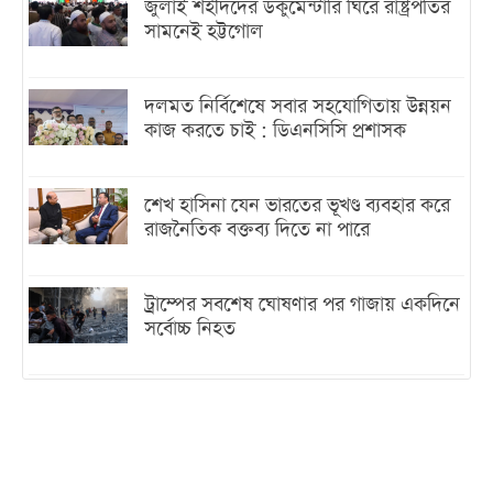
জুলাই শহীদদের ডকুমেন্টারি ঘিরে রাষ্ট্রপতির
সামনেই হট্টগোল
দলমত নির্বিশেষে সবার সহযোগিতায় উন্নয়ন
কাজ করতে চাই : ডিএনসিসি প্রশাসক
শেখ হাসিনা যেন ভারতের ভূখণ্ড ব্যবহার করে
রাজনৈতিক বক্তব্য দিতে না পারে
ট্রাম্পের সবশেষ ঘোষণার পর গাজায় একদিনে
সর্বোচ্চ নিহত
ইরানের সঙ্গে নতুন করে আলোচনায় বসছে
যুক্তরাষ্ট্র, জানালেন ট্রাম্প