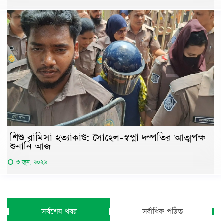
শিশু রামিসা হত্যাকাণ্ড: সোহেল-স্বপ্না দম্পতির আত্মপক্ষ
শুনানি আজ
৩ জুন, ২০২৬
সর্বশেষ খবর
সর্বাধিক পঠিত