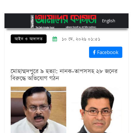
English
আইন ও আদালত
১০ মে, ২০২৬ ০১:৫১
Facebook
মোহাম্মদপুরে ৯ হত্যা: নানক-তাপসসহ ২৮ জনের
বিরুদ্ধে অভিযোগ গঠন