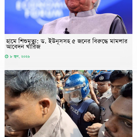
হামে শিশুমৃত্যু: ড. ইউনূসসহ ৫ জনের বিরুদ্ধে মামলার
আবেদন খারিজ
৮ জুন, ২০২৬