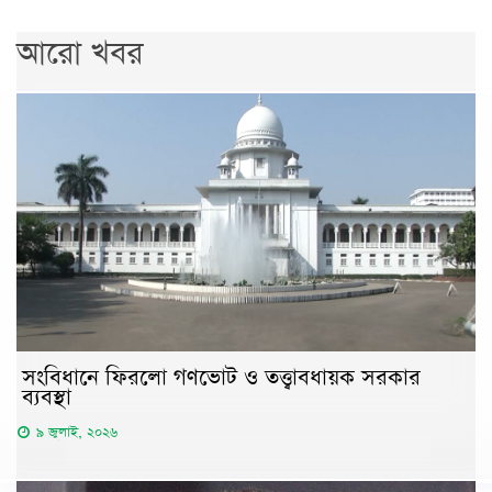
আরো খবর
সংবিধানে ফিরলো গণভোট ও তত্ত্বাবধায়ক সরকার
ব্যবস্থা
৯ জুলাই, ২০২৬