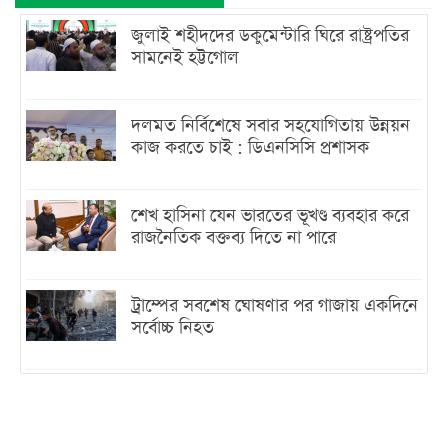
জুলাই শহীদদের ডকুমেন্টারি ঘিরে রাষ্ট্রপতির
সামনেই হট্টগোল
দলমত নির্বিশেষে সবার সহযোগিতায় উন্নয়ন
কাজ করতে চাই : ডিএনসিসি প্রশাসক
শেখ হাসিনা যেন ভারতের ভূখণ্ড ব্যবহার করে
রাজনৈতিক বক্তব্য দিতে না পারে
ট্রাম্পের সবশেষ ঘোষণার পর গাজায় একদিনে
সর্বোচ্চ নিহত
ইরানের সঙ্গে নতুন করে আলোচনায় বসছে
যুক্তরাষ্ট্র, জানালেন ট্রাম্প