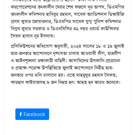
করপোরেশনের তৎকালীন মেয়র শেখ ফজলে নূর তাপস, ডিএমপির
তৎকালীন কমিশনার হাবিবুর রহমান, সাবেক অ্যাডিশনাল ডিআইজি
প্রলয় কুমার জোয়ারদার, ডিএমপির সাবেক যুগ্ম পুলিশ কমিশনার
বিপ্লব কুমার সরকার ও ডিএনসিসির ৩২ নম্বর ওয়ার্ড কাউন্সিলর
সৈয়দ হাসান নূর ইসলাম।
প্রসিকিউশনের অভিযোগ অনুযায়ী, ২০২৪ সালের ১৮ ও ১৯ জুলাই
ছাত্র-জনতার আন্দোলনে নৃশংসতা চালায় আওয়ামী লীগ, ছাত্রলীগ
ও আইনশৃঙ্খলা রক্ষাকারী বাহিনী। আসামিদের উসকানি-প্ররোচনা
ও প্রত্যক্ষ-পরোক্ষ উপস্থিতিতে জুলাই আন্দোলনে নিরীহ ছাত্র-
জনতার ওপর গুলি চালানো হয়। এতে মাহমুদুর রহমান সৈকত,
ফারহান ফাইয়াজসহ ৯ জন নিহত হন। আহত হন আরও অনেকে।
Facebook