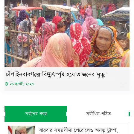
চাঁপাইনবাবগঞ্জে বিদ্যুৎস্পৃষ্ট হয়ে ৩ জনের মৃত্যু
২১ জুলাই, ২০২৬
সর্বশেষ খবর
সর্বাধিক পঠিত
বারবার সময়সীমা পেরোলেও অনড় ট্রাম্প,