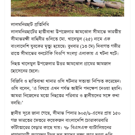
লালমনিরহাট প্রতিনিধি
লালমনিরহাটের হাতীবান্ধা উপজেলার আমঝোল সীমান্তে ভারতীয়
সীমান্তরক্ষী বাহিনীর গুলিতে মো. খাদেমুল (২৫) নামে এক
বাংলাদেশি যুবকের মৃত্যু হয়েছে। বুধবার (১৩ মে) দিবাগত গভীর
রাতে সীমান্তের বনচৌকি বিওপি সংলগ্ন এলাকায় এ ঘটনা ঘটে।
নিহত খাদেমুল উপজেলার উত্তর আমঝোল গ্রামের আমজাদ
হোসেনের ছেলে।
বিজিবি ও হাতিবান্ধা থানার ওসি ঘটনার সত্যতা নিশ্চিত করেছেন।
ওসি বলেন, ‘এ বিষয়ে এখন পর্যন্ত আইনি পদক্ষেপ নেওয়া হয়নি।
আমরা নিজেদের মতো নিহতের পরিবার ও স্থানীয়দের সঙ্গে কথা
বলছি।’
স্থানীয় সূত্রে জানা গেছে, সীমান্ত পিলার ৯০৫/৬-এসের প্রায় ১৫০
গজ ভারতের ভেতরে কয়েকজন বাংলাদেশি চোরাকারবারি
কাঁটাতারের বেড়ার কাছে যায়। ৭৮ বিএসএফ ব্যাটালিয়নের
পাগলামারী ক্যাম্পের টহল দল তাদের লক্ষ্য করে ছররা গুলি