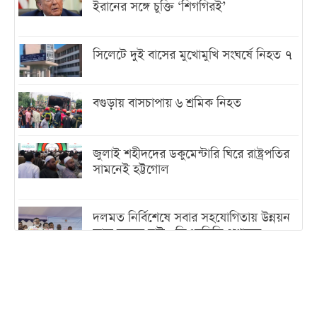
ইরানের সঙ্গে চুক্তি ‘শিগগিরই’
সিলেটে দুই বাসের মুখোমুখি সংঘর্ষে নিহত ৭
বগুড়ায় বাসচাপায় ৬ শ্রমিক নিহত
জুলাই শহীদদের ডকুমেন্টারি ঘিরে রাষ্ট্রপতির
সামনেই হট্টগোল
দলমত নির্বিশেষে সবার সহযোগিতায় উন্নয়ন
কাজ করতে চাই : ডিএনসিসি প্রশাসক
শেখ হাসিনা যেন ভারতের ভূখণ্ড ব্যবহার করে
রাজনৈতিক বক্তব্য দিতে না পারে