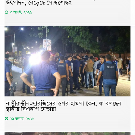
উৎপাদন, বেড়েছে লোডশেডিং
৩ আগস্ট, ২০২৬
নাসীরুদ্দীন-সারজিসের ওপর হামলা কেন, যা বলছেন
স্থানীয় বিএনপি নেতারা
২৯ জুলাই, ২০২৬