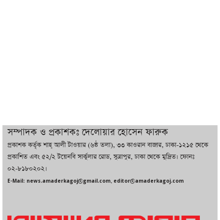
ট্রাম্পের সবশেষ ঘোষণার পর গাজায় একদিনে
সর্বোচ্চ নিহত
ইরানের সঙ্গে নতুন করে আলোচনায় বসছে
যুক্তরাষ্ট্র, জানালেন ট্রাম্প
চট্টগ্রামে ভয়াবহ গ্যাস সংকট : নিভেছে চুলা,
কমেছে উৎপাদন, বেড়েছে লোডশেডিং
সম্পাদক ও প্রকাশকঃ দেলোয়ার হোসেন ফারুক
প্রকাশক কর্তৃক শাহ্ আলী টাওয়ার (৬ষ্ঠ তলা), ৩৩ কাওরান বাজার, ঢাকা-১২১৫ থেকে
বাজারে কাঁচা মরিচে ‘আগুন’, ‘এত দাম তো
প্রকাশিত এবং ৫২/২ টয়েনবি সার্কুলার রোড, সুত্রাপুর, ঢাকা থেকে মুদ্রিত। ফোনঃ
আগে দেখিনি’
০২-৮১৮০২০২।
E-Mail: news.amaderkagoj@gmail.com, editor@amaderkagoj.com