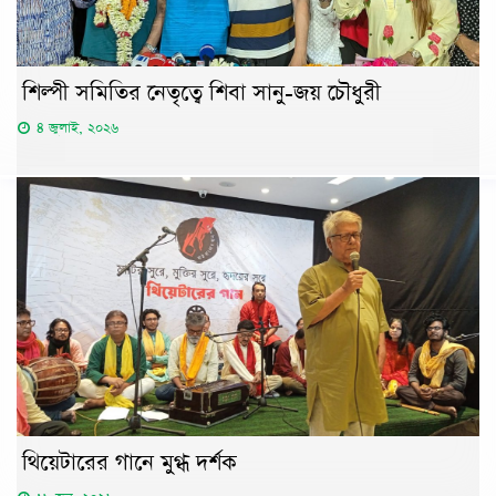
শিল্পী সমিতির নেতৃত্বে শিবা সানু-জয় চৌধুরী
৪ জুলাই, ২০২৬
থিয়েটারের গানে মুগ্ধ দর্শক