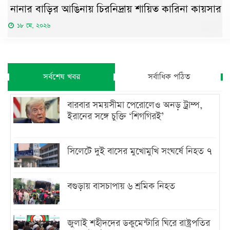
নানার বাড়ির আঙিনায় চিরনিদ্রায় শায়িত কারিনা কায়সার
১৮ মে, ২০২৬
সর্বশেষ খবর
সর্বাধিক পঠিত
বারবার সময়সীমা পেরোলেও অনড় ট্রাম্প,
ইরানের সঙ্গে চুক্তি ‘শিগগিরই’
সিলেটে দুই বাসের মুখোমুখি সংঘর্ষে নিহত ৭
বগুড়ায় বাসচাপায় ৬ শ্রমিক নিহত
জুলাই শহীদদের ডকুমেন্টারি ঘিরে রাষ্ট্রপতির