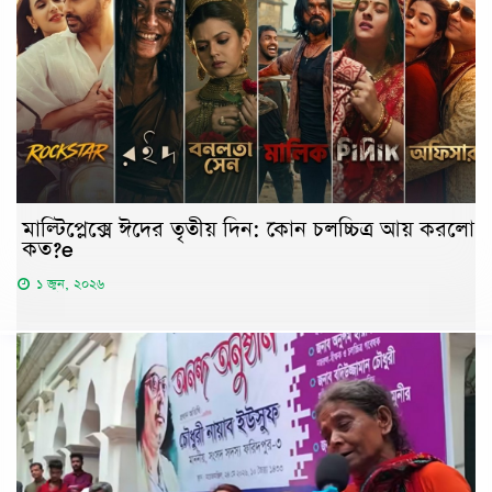
মাল্টিপ্লেক্সে ঈদের তৃতীয় দিন: কোন চলচ্চিত্র আয় করলো
কত?e
১ জুন, ২০২৬