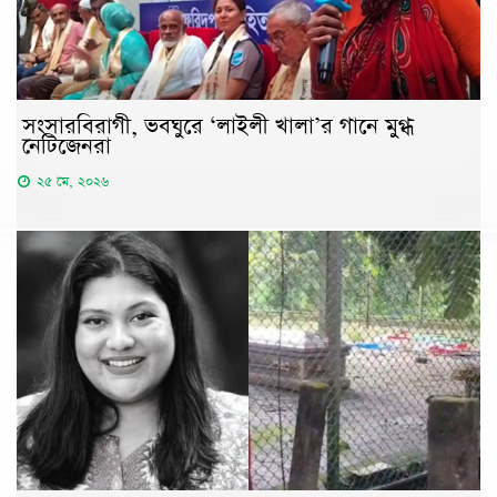
সংসারবিরাগী, ভবঘুরে ‘লাইলী খালা’র গানে মুগ্ধ
নেটিজেনরা
২৫ মে, ২০২৬