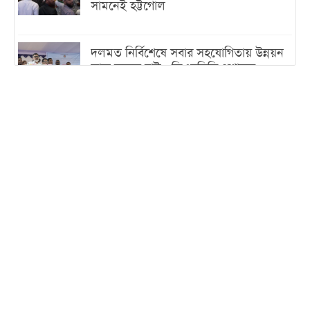
সামনেই হট্টগোল
দলমত নির্বিশেষে সবার সহযোগিতায় উন্নয়ন
কাজ করতে চাই : ডিএনসিসি প্রশাসক
শেখ হাসিনা যেন ভারতের ভূখণ্ড ব্যবহার করে
রাজনৈতিক বক্তব্য দিতে না পারে
ট্রাম্পের সবশেষ ঘোষণার পর গাজায় একদিনে
সর্বোচ্চ নিহত
ইরানের সঙ্গে নতুন করে আলোচনায় বসছে
যুক্তরাষ্ট্র, জানালেন ট্রাম্প
চট্টগ্রামে ভয়াবহ গ্যাস সংকট : নিভেছে চুলা,