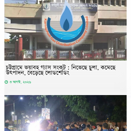
চট্টগ্রামে ভয়াবহ গ্যাস সংকট : নিভেছে চুলা, কমেছে
উৎপাদন, বেড়েছে লোডশেডিং
৩ আগস্ট, ২০২৬