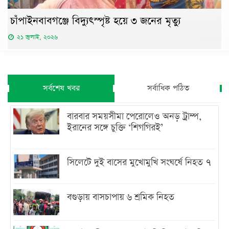
চাঁপাইনবাবগঞ্জে বিদ্যুৎস্পৃষ্ট হয়ে ৩ জনের মৃত্যু
২১ জুলাই, ২০২৬
সর্বশেষ খবর
সর্বাধিক পঠিত
বারবার সময়সীমা পেরোলেও অনড় ট্রাম্প,
ইরানের সঙ্গে চুক্তি ‘শিগগিরই’
সিলেটে দুই বাসের মুখোমুখি সংঘর্ষে নিহত ৭
বগুড়ায় বাসচাপায় ৬ শ্রমিক নিহত