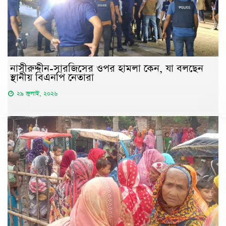
নাসীরুদ্দীন-সারজিসের ওপর হামলা কেন, যা বলছেন
স্থানীয় বিএনপি নেতারা
২৯ জুলাই, ২০২৬