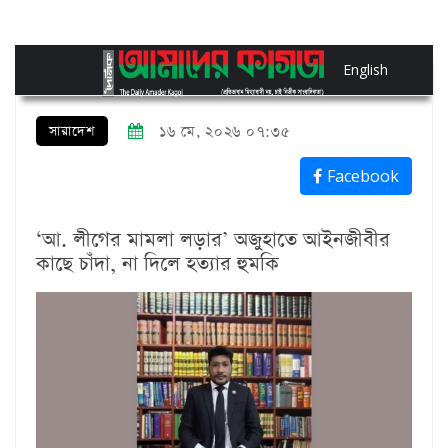
English
সারাদেশ
১৬ মে, ২০২৬ ০৭:৩৫
Facebook
‘আ. লীগের মামলা লড়ার’ অজুহাতে আইনজীবীর
কাছে চাঁদা, না দিলে হত্যার হুমকি