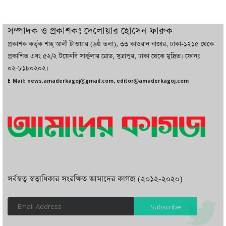
চট্টগ্রামে ভয়াবহ গ্যাস সংকট : নিভেছে চুলা,
কমেছে উৎপাদন, বেড়েছে লোডশেডিং
সম্পাদক ও প্রকাশকঃ দেলোয়ার হোসেন ফারুক
প্রকাশক কর্তৃক শাহ্ আলী টাওয়ার (৬ষ্ঠ তলা), ৩৩ কাওরান বাজার, ঢাকা-১২১৫ থেকে
বাজারে কাঁচা মরিচে ‘আগুন’, ‘এত দাম তো
প্রকাশিত এবং ৫২/২ টয়েনবি সার্কুলার রোড, সুত্রাপুর, ঢাকা থেকে মুদ্রিত। ফোনঃ
আগে দেখিনি’
০২-৮১৮০২০২।
E-Mail: news.amaderkagoj@gmail.com, editor@amaderkagoj.com
সর্বস্বত্ব স্বত্বাধিকার সংরক্ষিত আমাদের কাগজ (২০১২-২০২০)