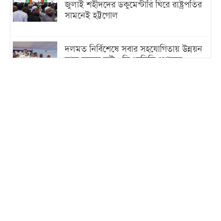
জুলাই শহীদদের ডকুমেন্টারি ঘিরে রাষ্ট্রপতির
সামনেই হট্টগোল
দলমত নির্বিশেষে সবার সহযোগিতায় উন্নয়ন
কাজ করতে চাই : ডিএনসিসি প্রশাসক
শেখ হাসিনা যেন ভারতের ভূখণ্ড ব্যবহার করে
রাজনৈতিক বক্তব্য দিতে না পারে
ট্রাম্পের সবশেষ ঘোষণার পর গাজায় একদিনে
সর্বোচ্চ নিহত
ইরানের সঙ্গে নতুন করে আলোচনায় বসছে
যুক্তরাষ্ট্র, জানালেন ট্রাম্প