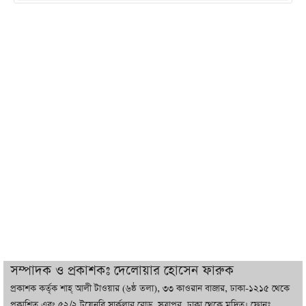
ইরানের সঙ্গে নতুন করে আলোচনায় বসছে
যুক্তরাষ্ট্র, জানালেন ট্রাম্প
চট্টগ্রামে ভয়াবহ গ্যাস সংকট : নিভেছে চুলা,
কমেছে উৎপাদন, বেড়েছে লোডশেডিং
বাজারে কাঁচা মরিচে ‘আগুন’, ‘এত দাম তো
আগে দেখিনি’
তরুণ উদ্ভাবক ও প্রযুক্তি উদ্যোক্তাদের পাশে
থাকবে সরকার: প্রধানমন্ত্রী
দুবাইয়ে বেনজীরের জামিন বাতিল করতে ল
সম্পাদক ও প্রকাশকঃ দেলোয়ার হোসেন ফারুক
ফার্ম নিয়োগ করেছে সরকার
প্রকাশক কর্তৃক শাহ্ আলী টাওয়ার (৬ষ্ঠ তলা), ৩৩ কাওরান বাজার, ঢাকা-১২১৫ থেকে
প্রকাশিত এবং ৫২/২ টয়েনবি সার্কুলার রোড, সুত্রাপুর, ঢাকা থেকে মুদ্রিত। ফোনঃ