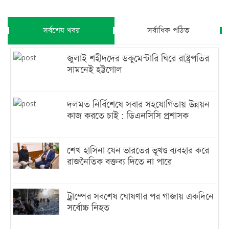
সর্বশেষ খবর
সর্বাধিক পঠিত
জুলাই শহীদদের ডকুমেন্টারি ঘিরে রাষ্ট্রপতির
সামনেই হট্টগোল
দলমত নির্বিশেষে সবার সহযোগিতায় উন্নয়ন
কাজ করতে চাই : ডিএনসিসি প্রশাসক
শেখ হাসিনা যেন ভারতের ভূখণ্ড ব্যবহার করে
রাজনৈতিক বক্তব্য দিতে না পারে
ট্রাম্পের সবশেষ ঘোষণার পর গাজায় একদিনে
সর্বোচ্চ নিহত