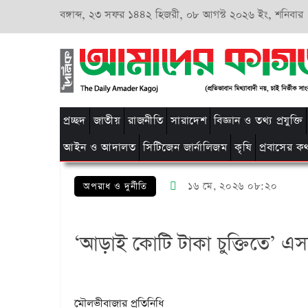
বঙ্গাব্দ,
২৩ সফর ১৪৪২ হিজরী,
০৮ আগস্ট ২০২৬ ইং, শনিবার
প্রচ্ছদ
জাতীয়
রাজনীতি
সারাদেশ
বিজ্ঞান ও তথ্য প্রযুক্তি
আইন ও আদালত
সিটিজেন জার্নালিজম
কৃষি
প্রবাসের ক
১৬ মে, ২০২৬ ০৮:২০
অপরাধ ও দুর্নীতি
‘আড়াই কোটি টাকা চুক্তিতে’ এসপ
মৌলভীবাজার প্রতিনিধি