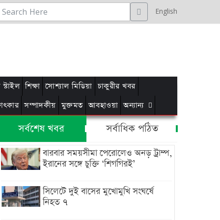
English
স্টাইল
শিক্ষা
সোশ্যাল মিডিয়া
চাকুরীর খবর
্ষাৎকার
সম্পাদকীয়
মুক্তমত
আবহাওয়া
অন্যান্য
সর্বশেষ খবর
সর্বাধিক পঠিত
বারবার সময়সীমা পেরোলেও অনড় ট্রাম্প,
ইরানের সঙ্গে চুক্তি ‘শিগগিরই’
সিলেটে দুই বাসের মুখোমুখি সংঘর্ষে
নিহত ৭