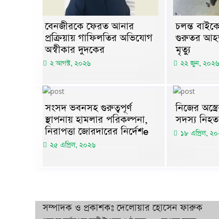
বেনজীরকে ফেরত আনার
চলন্ত বাই
প্রক্রিয়ায় গাফিলতির অভিযোগ
গুরুতর আহ
অস্বীকার দুদকের
মৃত্যু
২ আগস্ট, ২০২৬
২২ জুন, ২০২৬
সংসদ ভবনসহ গুরুত্বপূর্ণ
নিজের অস্ত্
স্থাপনায় হামলার পরিকল্পনা,
সদস্য নিহত
নিরাপত্তা জোরদারের নির্দেশe
১৮ এপ্রিল, ২
২৫ এপ্রিল, ২০২৬
সম্পাদক ও প্রকাশকঃ দেলোয়ার হোসেন ফারুক