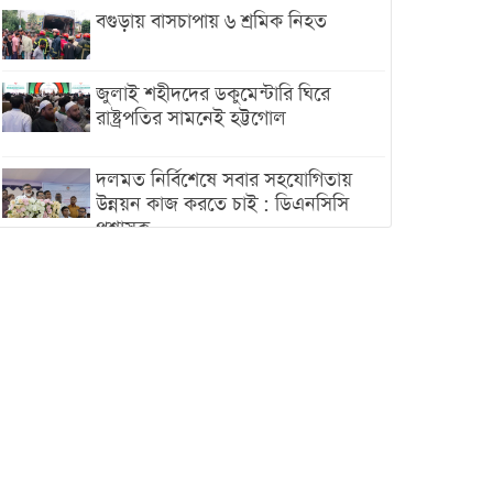
বগুড়ায় বাসচাপায় ৬ শ্রমিক নিহত
জুলাই শহীদদের ডকুমেন্টারি ঘিরে
রাষ্ট্রপতির সামনেই হট্টগোল
দলমত নির্বিশেষে সবার সহযোগিতায়
উন্নয়ন কাজ করতে চাই : ডিএনসিসি
প্রশাসক
শেখ হাসিনা যেন ভারতের ভূখণ্ড ব্যবহার
করে রাজনৈতিক বক্তব্য দিতে না পারে
ট্রাম্পের সবশেষ ঘোষণার পর গাজায়
একদিনে সর্বোচ্চ নিহত
ইরানের সঙ্গে নতুন করে আলোচনায়
বসছে যুক্তরাষ্ট্র, জানালেন ট্রাম্প