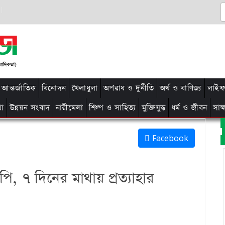
আন্তর্জাতিক
বিনোদন
খেলাধুলা
অপরাধ ও দুর্নীতি
অর্থ ও বাণিজ্য
লাইফ 
থা
উন্নয়ন সংবাদ
নারীমেলা
শিল্প ও সাহিত্য
মুক্তিযুদ্ধ
ধর্ম ও জীবন
সাক
Facebook
ি, ৭ দিনের মাথায় প্রত্যাহার