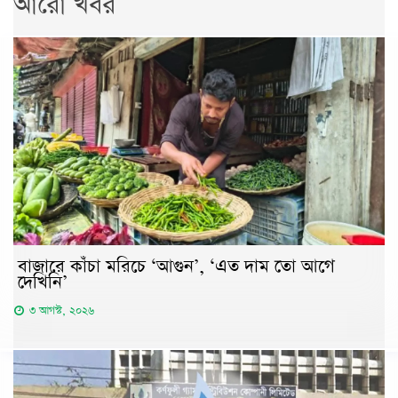
আরো খবর
বাজারে কাঁচা মরিচে ‘আগুন’, ‘এত দাম তো আগে
দেখিনি’
৩ আগস্ট, ২০২৬