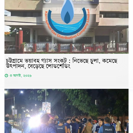
চট্টগ্রামে ভয়াবহ গ্যাস সংকট : নিভেছে চুলা, কমেছে
উৎপাদন, বেড়েছে লোডশেডিং
৩ আগস্ট, ২০২৬