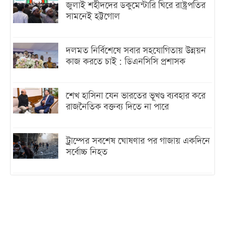
জুলাই শহীদদের ডকুমেন্টারি ঘিরে রাষ্ট্রপতির
সামনেই হট্টগোল
দলমত নির্বিশেষে সবার সহযোগিতায় উন্নয়ন
কাজ করতে চাই : ডিএনসিসি প্রশাসক
শেখ হাসিনা যেন ভারতের ভূখণ্ড ব্যবহার করে
রাজনৈতিক বক্তব্য দিতে না পারে
ট্রাম্পের সবশেষ ঘোষণার পর গাজায় একদিনে
সর্বোচ্চ নিহত
ইরানের সঙ্গে নতুন করে আলোচনায় বসছে
যুক্তরাষ্ট্র, জানালেন ট্রাম্প