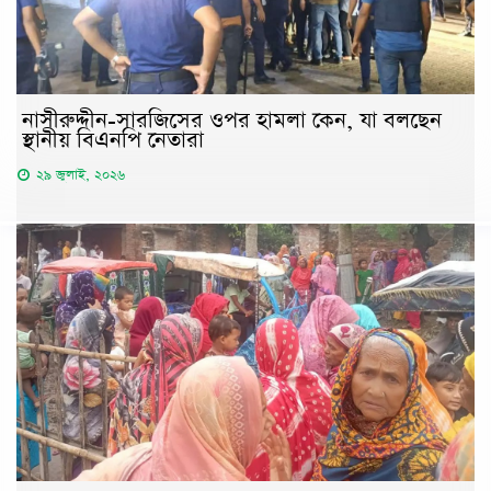
নাসীরুদ্দীন-সারজিসের ওপর হামলা কেন, যা বলছেন
স্থানীয় বিএনপি নেতারা
২৯ জুলাই, ২০২৬