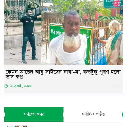
কেমন আছেন আবু সাঈদের বাবা-মা, কতটুকু পূরণ হলো
তার স্বপ্ন
১৬ জুলাই, ২০২৬
সর্বশেষ খবর
সর্বাধিক পঠিত