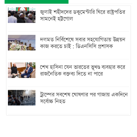
জুলাই শহীদদের ডকুমেন্টারি ঘিরে রাষ্ট্রপতির
সামনেই হট্টগোল
দলমত নির্বিশেষে সবার সহযোগিতায় উন্নয়ন
কাজ করতে চাই : ডিএনসিসি প্রশাসক
শেখ হাসিনা যেন ভারতের ভূখণ্ড ব্যবহার করে
রাজনৈতিক বক্তব্য দিতে না পারে
ট্রাম্পের সবশেষ ঘোষণার পর গাজায় একদিনে
সর্বোচ্চ নিহত
ইরানের সঙ্গে নতুন করে আলোচনায় বসছে
যুক্তরাষ্ট্র, জানালেন ট্রাম্প