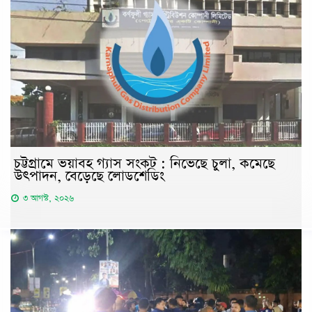
চট্টগ্রামে ভয়াবহ গ্যাস সংকট : নিভেছে চুলা, কমেছে
উৎপাদন, বেড়েছে লোডশেডিং
৩ আগস্ট, ২০২৬