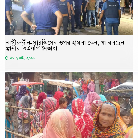
নাসীরুদ্দীন-সারজিসের ওপর হামলা কেন, যা বলছেন
স্থানীয় বিএনপি নেতারা
২৯ জুলাই, ২০২৬