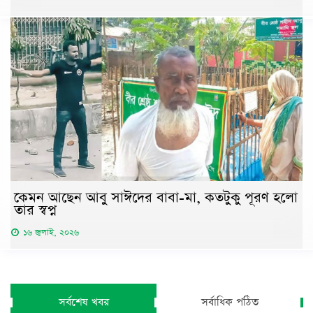
কেমন আছেন আবু সাঈদের বাবা-মা, কতটুকু পূরণ হলো
তার স্বপ্ন
১৬ জুলাই, ২০২৬
সর্বশেষ খবর
সর্বাধিক পঠিত