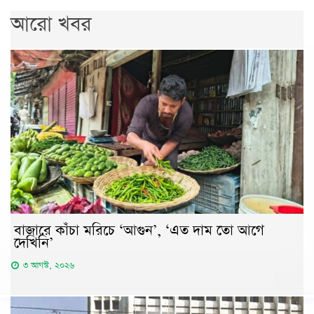
আরো খবর
বাজারে কাঁচা মরিচে ‘আগুন’, ‘এত দাম তো আগে
দেখিনি’
৩ আগস্ট, ২০২৬