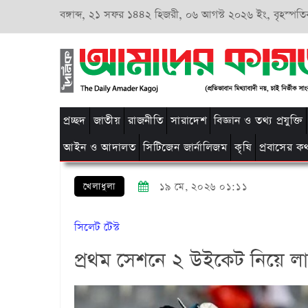
বঙ্গাব্দ,
২১ সফর ১৪৪২ হিজরী,
০৬ আগস্ট ২০২৬ ইং, বৃহস্পতি
প্রচ্ছদ
জাতীয়
রাজনীতি
সারাদেশ
বিজ্ঞান ও তথ্য প্রযুক্তি
আইন ও আদালত
সিটিজেন জার্নালিজম
কৃষি
প্রবাসের ক
খেলাধুলা
১৯ মে, ২০২৬ ০১:১১
সিলেট টেস্ট
প্রথম সেশনে ২ উইকেট নিয়ে লাঞ