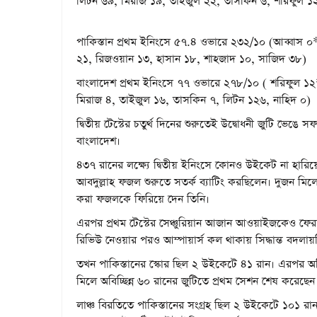
লিটন ৬৯, মিরাজ ১৯, তাইজুল ২২, তাসকিন ৬, শরিফুল ১
পাকিস্তান প্রথম ইনিংসে ৫৭.৪ ওভারে ২৩২/১০ (আব্বাস
২১, রিজওয়ান ১৩, হাসান ১৮, শাহজাদ ১০, সাজিদ ৩৮)
বাংলাদেশ প্রথম ইনিংসে ৭৭ ওভারে ২৭৮/১০ ( শরিফুল ১২*;
মিরাজ ৪, তাইজুল ১৬, তাসকিন ৭, লিটন ১২৬, নাহিদ ০)
দ্বিতীয় টেস্টের চতুর্থ দিনের শুরুতেই উদ্বোধনী জুটি ভেঙে 
বাংলাদেশ।
৪৩৭ রানের লক্ষ্যে দ্বিতীয় ইনিংসে কোনও উইকেট না হার
আবদুল্লাহ ফজল শুরুতে সতর্ক ব্যাটিং করছিলেন। দুজন ম
করা ফজলকে ফিরিয়ে দেন তিনি।
এরপর প্রথম টেস্টের সেঞ্চুরিয়ান আজান আওয়াইজকেও ফেরা
রিভিউ নেওয়ার পরও আম্পায়ার্স কল থাকায় সিদ্ধান্ত বদলায়
তখন পাকিস্তানের স্কোর ছিল ২ উইকেটে ৪১ রান। এরপর 
মিলে অবিচ্ছিন্ন ৬০ রানের জুটিতে প্রথম সেশন শেষ করেছে
লাঞ্চ বিরতিতে পাকিস্তানের সংগ্রহ ছিল ২ উইকেটে ১০১ 