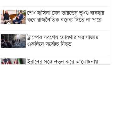
শেখ হাসিনা যেন ভারতের ভূখণ্ড ব্যবহার
করে রাজনৈতিক বক্তব্য দিতে না পারে
ট্রাম্পের সবশেষ ঘোষণার পর গাজায়
একদিনে সর্বোচ্চ নিহত
ইরানের সঙ্গে নতুন করে আলোচনায়
বসছে যুক্তরাষ্ট্র, জানালেন ট্রাম্প
চট্টগ্রামে ভয়াবহ গ্যাস সংকট : নিভেছে
চুলা, কমেছে উৎপাদন, বেড়েছে
লোডশেডিং
বাজারে কাঁচা মরিচে ‘আগুন’, ‘এত দাম
তো আগে দেখিনি’