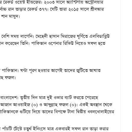
েকর্ড ওয়েস্ট ইন্ডিজের। ২০০৩ সালে অ্যান্টিগায় অস্ট্রেলিয়ার
চ্চ রান তাড়ার রেকর্ড ৩৭৭। যেটি তারা ২০১৫ সালে শ্রীলঙ্কার
 শান মাসুদ।
শি সময় লাগেনি। মেহেদী হাসান মিরাজের ঘূর্ণিতে এলবিডাব্লিউ
করেছেন তিনি। পাকিস্তান ওপেনার রিভিউ নিয়েও সফল হতে
িল পাকিস্তান। ঘণ্টা পূরণ হওয়ার আগেই তাদের জুটিতে আঘাত
ল্লাহ ফজল।
 বাংলাদেশ। তৃতীয় দিন মাত্র দুই ওভার ব্যাট করতে পেরেছে
েন আজান আওয়াইজ (০) ও আব্দুল্লাহ ফজল (০)। একই অবস্থান থেকে
পাকিস্তানকে গুটিয়ে দিয়ে তাদের বিপক্ষে টানা দ্বিতীয় ধবলধোলাইয়ের
 পাঁচটি টেস্টে চতুর্থ ইনিংসে মাত্র একবারই সফল রান তাড়া করার