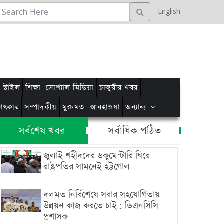
English
স্টাইল
শিক্ষা
সোশ্যাল মিডিয়া
চাকুরীর খবর
্ষাৎকার
সম্পাদকীয়
মুক্তমত
আবহাওয়া
অন্যান্য
সর্বশেষ খবর
সর্বাধিক পঠিত
জুলাই শহীদদের ডকুমেন্টারি ঘিরে
রাষ্ট্রপতির সামনেই হট্টগোল
দলমত নির্বিশেষে সবার সহযোগিতায়
উন্নয়ন কাজ করতে চাই : ডিএনসিসি
প্রশাসক