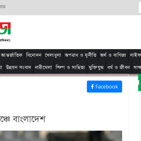
বার
আন্তর্জাতিক
বিনোদন
খেলাধুলা
অপরাধ ও দুর্নীতি
অর্থ ও বাণিজ্য
লাইফ 
থা
উন্নয়ন সংবাদ
নারীমেলা
শিল্প ও সাহিত্য
মুক্তিযুদ্ধ
ধর্ম ও জীবন
সাক
Facebook
্চে বাংলাদেশ