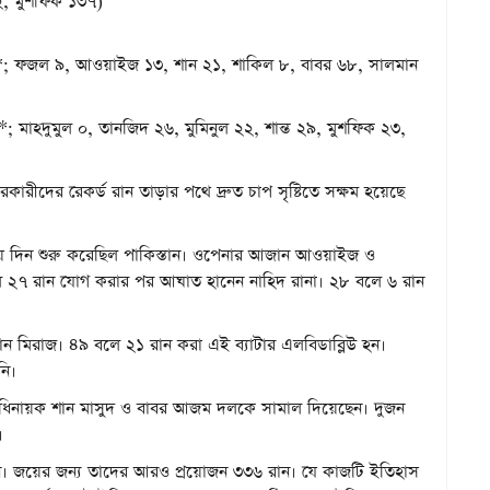
২, মুশফিক ১৩৭)
 ০*; ফজল ৯, আওয়াইজ ১৩, শান ২১, শাকিল ৮, বাবর ৬৮, সালমান
 মাহদুমুল ০, তানজিদ ২৬, মুমিনুল ২২, শান্ত ২৯, মুশফিক ২৩,
সফরকারীদের রেকর্ড রান তাড়ার পথে দ্রুত চাপ সৃষ্টিতে সক্ষম হয়েছে
িয়ে দিন শুরু করেছিল পাকিস্তান। ওপেনার আজান আওয়াইজ ও
িলে ২৭ রান যোগ করার পর আঘাত হানেন নাহিদ রানা। ২৮ বলে ৬ রান
ন মিরাজ। ৪৯ বলে ২১ রান করা এই ব্যাটার এলবিডাব্লিউ হন।
নি।
অধিনায়ক শান মাসুদ ও বাবর আজম দলকে সামাল দিয়েছেন। দুজন
ন।
রান। জয়ের জন্য তাদের আরও প্রয়োজন ৩৩৬ রান। যে কাজটি ইতিহাস