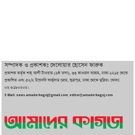
সর্বোচ্চ নিহত
ইরানের সঙ্গে নতুন করে আলোচনায় বসছে
যুক্তরাষ্ট্র, জানালেন ট্রাম্প
চট্টগ্রামে ভয়াবহ গ্যাস সংকট : নিভেছে চুলা,
কমেছে উৎপাদন, বেড়েছে লোডশেডিং
সম্পাদক ও প্রকাশকঃ দেলোয়ার হোসেন ফারুক
প্রকাশক কর্তৃক শাহ্ আলী টাওয়ার (৬ষ্ঠ তলা), ৩৩ কাওরান বাজার, ঢাকা-১২১৫ থেকে
বাজারে কাঁচা মরিচে ‘আগুন’, ‘এত দাম তো
প্রকাশিত এবং ৫২/২ টয়েনবি সার্কুলার রোড, সুত্রাপুর, ঢাকা থেকে মুদ্রিত। ফোনঃ
আগে দেখিনি’
০২-৮১৮০২০২।
E-Mail: news.amaderkagoj@gmail.com, editor@amaderkagoj.com