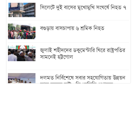
সিলেটে দুই বাসের মুখোমুখি সংঘর্ষে নিহত ৭
বগুড়ায় বাসচাপায় ৬ শ্রমিক নিহত
জুলাই শহীদদের ডকুমেন্টারি ঘিরে রাষ্ট্রপতির
সামনেই হট্টগোল
দলমত নির্বিশেষে সবার সহযোগিতায় উন্নয়ন
কাজ করতে চাই : ডিএনসিসি প্রশাসক
শেখ হাসিনা যেন ভারতের ভূখণ্ড ব্যবহার করে
রাজনৈতিক বক্তব্য দিতে না পারে
ট্রাম্পের সবশেষ ঘোষণার পর গাজায় একদিনে