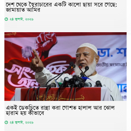
দেশ থেকে স্বৈরাচারের একটি কালো ছায়া সরে গেছে:
জামায়াত আমির
২৪ জুলাই, ২০২৬
একই ডেকচিতে রান্না করা গোশত হালাল আর ঝোল
হারাম হয় কীভাবে
২৪ জুলাই, ২০২৬