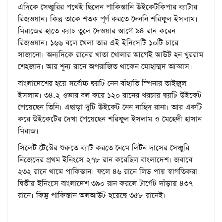
এদিকে সেঞ্চুরির পথেই ছিলেন পাকিস্তানি উইকেটকিপার ব্যাটার
রিজওয়ান। কিন্তু তাকে শতক পূর্ণ করতে দেননি শরিফুল ইসলাম।
মিরাজের হাতে ক্যাচ তুলে দেওয়ার আগে ৯৪ রান করেন
রিজওয়ান। ১৬৬ বলে খেলা তার এই ইনিংসটি ১০টি চারে
সাজানো। অন্যদিকে রানের খাতা খোলার আগেই আউট হন খুররাম
শেহজাদ। আর শূন্য রানে অপরাজিত থাকেন মোহাম্মদ আব্বাস।
বাংলাদেশের হয়ে সর্বোচ্চ ছয়টি নেন বাঁহাতি স্পিনার তাইজুল
ইসলাম। ৩৪.২ ওভার বল করে ১২০ রানের খরচায় ছয়টি উইকেট
পেয়েছেন তিনি। এছাড়া দুটি উইকেট নেন নাহিদ রানা। আর একটি
করে উইকেটের দেখা পেয়েছেন শরিফুল ইসলাম ও মেহেদী হাসান
মিরাজ।
সিলেট টেস্টের শুরুতে ব্যাট করতে নেমে লিটন দাসের সেঞ্চুরি
নিজেদের প্রথম ইনিংসে ২৭৮ রান করেছিল বাংলাদেশ। জবাবে
২৩২ রানে থামে পাকিস্তান। ফলে ৪৬ রানে লিড পায় স্বাগতিকরা।
দ্বিতীয় ইনিংসে বাংলাদেশ ৩৯০ রান করলে টার্গেট দাঁড়ায় ৪৩৭
রানে। কিন্তু পাকিস্তান অলআউট হয়েছে ৩৫৮ রানেই।