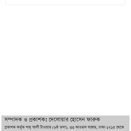
ইরানের সঙ্গে নতুন করে আলোচনায় বসছে
যুক্তরাষ্ট্র, জানালেন ট্রাম্প
চট্টগ্রামে ভয়াবহ গ্যাস সংকট : নিভেছে চুলা,
কমেছে উৎপাদন, বেড়েছে লোডশেডিং
বাজারে কাঁচা মরিচে ‘আগুন’, ‘এত দাম তো
আগে দেখিনি’
তরুণ উদ্ভাবক ও প্রযুক্তি উদ্যোক্তাদের পাশে
থাকবে সরকার: প্রধানমন্ত্রী
দুবাইয়ে বেনজীরের জামিন বাতিল করতে ল
সম্পাদক ও প্রকাশকঃ দেলোয়ার হোসেন ফারুক
ফার্ম নিয়োগ করেছে সরকার
প্রকাশক কর্তৃক শাহ্ আলী টাওয়ার (৬ষ্ঠ তলা), ৩৩ কাওরান বাজার, ঢাকা-১২১৫ থেকে