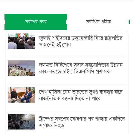
সর্বশেষ খবর
সর্বাধিক পঠিত
জুলাই শহীদদের ডকুমেন্টারি ঘিরে রাষ্ট্রপতির
সামনেই হট্টগোল
দলমত নির্বিশেষে সবার সহযোগিতায় উন্নয়ন
কাজ করতে চাই : ডিএনসিসি প্রশাসক
শেখ হাসিনা যেন ভারতের ভূখণ্ড ব্যবহার করে
রাজনৈতিক বক্তব্য দিতে না পারে
ট্রাম্পের সবশেষ ঘোষণার পর গাজায় একদিনে
সর্বোচ্চ নিহত