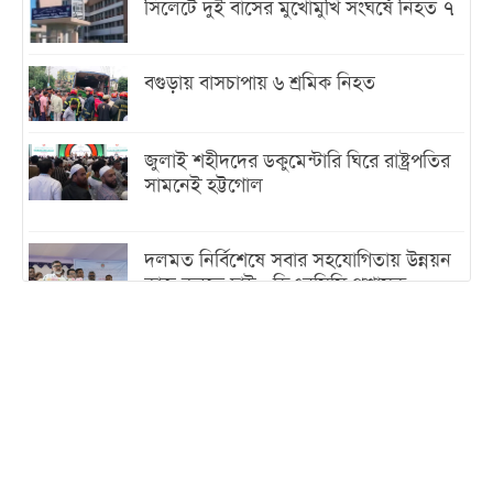
সিলেটে দুই বাসের মুখোমুখি সংঘর্ষে নিহত ৭
বগুড়ায় বাসচাপায় ৬ শ্রমিক নিহত
জুলাই শহীদদের ডকুমেন্টারি ঘিরে রাষ্ট্রপতির
সামনেই হট্টগোল
দলমত নির্বিশেষে সবার সহযোগিতায় উন্নয়ন
কাজ করতে চাই : ডিএনসিসি প্রশাসক
শেখ হাসিনা যেন ভারতের ভূখণ্ড ব্যবহার করে
রাজনৈতিক বক্তব্য দিতে না পারে
ট্রাম্পের সবশেষ ঘোষণার পর গাজায় একদিনে
সর্বোচ্চ নিহত