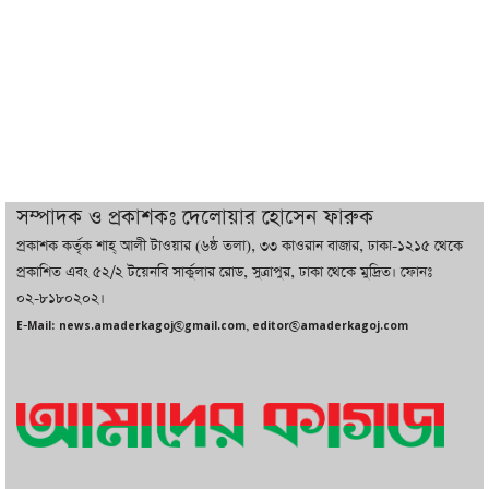
ইরানের সঙ্গে নতুন করে আলোচনায় বসছে
যুক্তরাষ্ট্র, জানালেন ট্রাম্প
চট্টগ্রামে ভয়াবহ গ্যাস সংকট : নিভেছে চুলা,
কমেছে উৎপাদন, বেড়েছে লোডশেডিং
সম্পাদক ও প্রকাশকঃ দেলোয়ার হোসেন ফারুক
প্রকাশক কর্তৃক শাহ্ আলী টাওয়ার (৬ষ্ঠ তলা), ৩৩ কাওরান বাজার, ঢাকা-১২১৫ থেকে
বাজারে কাঁচা মরিচে ‘আগুন’, ‘এত দাম তো
প্রকাশিত এবং ৫২/২ টয়েনবি সার্কুলার রোড, সুত্রাপুর, ঢাকা থেকে মুদ্রিত। ফোনঃ
আগে দেখিনি’
০২-৮১৮০২০২।
E-Mail: news.amaderkagoj@gmail.com, editor@amaderkagoj.com