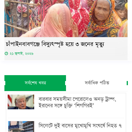
চাঁপাইনবাবগঞ্জে বিদ্যুৎস্পৃষ্ট হয়ে ৩ জনের মৃত্যু
২১ জুলাই, ২০২৬
সর্বশেষ খবর
সর্বাধিক পঠিত
বারবার সময়সীমা পেরোলেও অনড় ট্রাম্প,
ইরানের সঙ্গে চুক্তি ‘শিগগিরই’
সিলেটে দুই বাসের মুখোমুখি সংঘর্ষে নিহত ৭