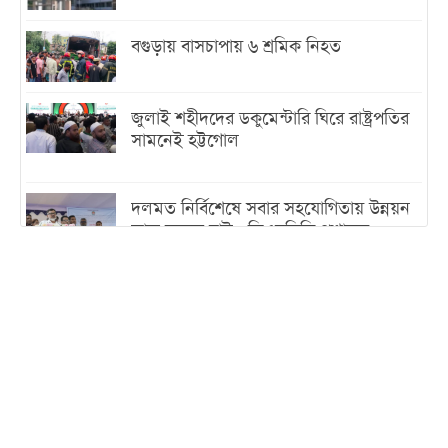
বগুড়ায় বাসচাপায় ৬ শ্রমিক নিহত
জুলাই শহীদদের ডকুমেন্টারি ঘিরে রাষ্ট্রপতির
সামনেই হট্টগোল
দলমত নির্বিশেষে সবার সহযোগিতায় উন্নয়ন
কাজ করতে চাই : ডিএনসিসি প্রশাসক
শেখ হাসিনা যেন ভারতের ভূখণ্ড ব্যবহার করে
রাজনৈতিক বক্তব্য দিতে না পারে
ট্রাম্পের সবশেষ ঘোষণার পর গাজায় একদিনে
সর্বোচ্চ নিহত