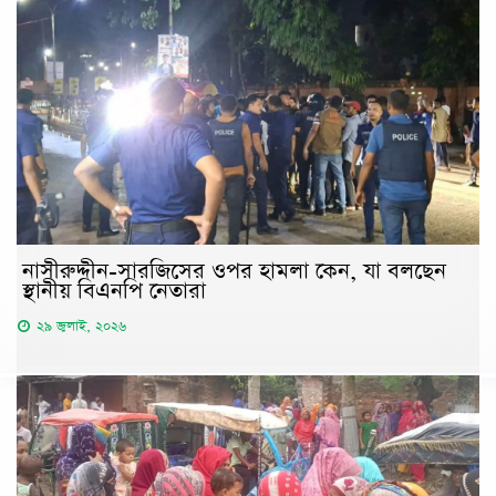
নাসীরুদ্দীন-সারজিসের ওপর হামলা কেন, যা বলছেন
স্থানীয় বিএনপি নেতারা
২৯ জুলাই, ২০২৬