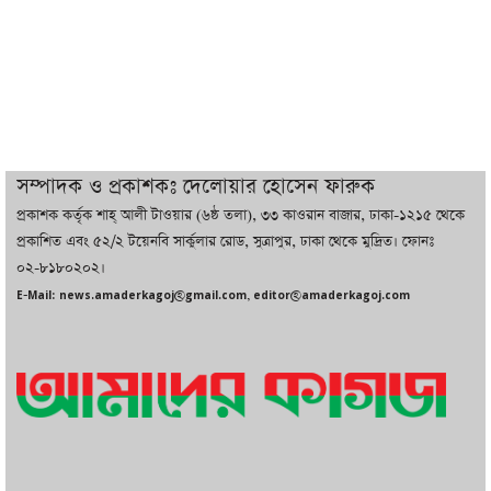
ইরানের সঙ্গে নতুন করে আলোচনায় বসছে
যুক্তরাষ্ট্র, জানালেন ট্রাম্প
চট্টগ্রামে ভয়াবহ গ্যাস সংকট : নিভেছে চুলা,
কমেছে উৎপাদন, বেড়েছে লোডশেডিং
সম্পাদক ও প্রকাশকঃ দেলোয়ার হোসেন ফারুক
প্রকাশক কর্তৃক শাহ্ আলী টাওয়ার (৬ষ্ঠ তলা), ৩৩ কাওরান বাজার, ঢাকা-১২১৫ থেকে
বাজারে কাঁচা মরিচে ‘আগুন’, ‘এত দাম তো
প্রকাশিত এবং ৫২/২ টয়েনবি সার্কুলার রোড, সুত্রাপুর, ঢাকা থেকে মুদ্রিত। ফোনঃ
আগে দেখিনি’
০২-৮১৮০২০২।
E-Mail: news.amaderkagoj@gmail.com, editor@amaderkagoj.com