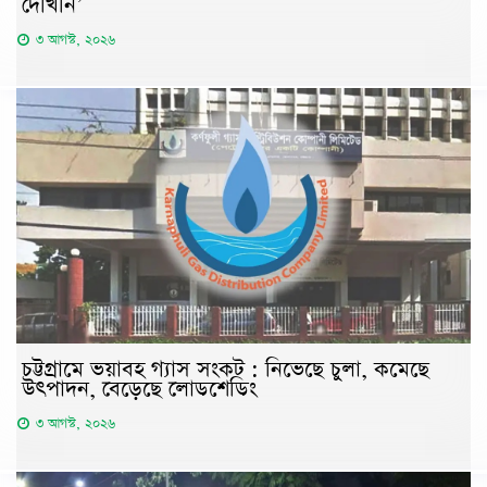
দেখিনি’
৩ আগস্ট, ২০২৬
চট্টগ্রামে ভয়াবহ গ্যাস সংকট : নিভেছে চুলা, কমেছে
উৎপাদন, বেড়েছে লোডশেডিং
৩ আগস্ট, ২০২৬