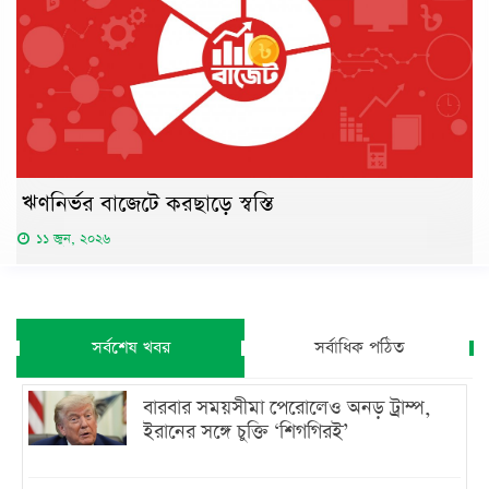
ঋণনির্ভর বাজেটে করছাড়ে স্বস্তি
১১ জুন, ২০২৬
সর্বশেষ খবর
সর্বাধিক পঠিত
বারবার সময়সীমা পেরোলেও অনড় ট্রাম্প,
ইরানের সঙ্গে চুক্তি ‘শিগগিরই’