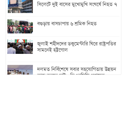
সিলেটে দুই বাসের মুখোমুখি সংঘর্ষে নিহত ৭
বগুড়ায় বাসচাপায় ৬ শ্রমিক নিহত
জুলাই শহীদদের ডকুমেন্টারি ঘিরে রাষ্ট্রপতির
সামনেই হট্টগোল
দলমত নির্বিশেষে সবার সহযোগিতায় উন্নয়ন
কাজ করতে চাই : ডিএনসিসি প্রশাসক
শেখ হাসিনা যেন ভারতের ভূখণ্ড ব্যবহার করে
রাজনৈতিক বক্তব্য দিতে না পারে
ট্রাম্পের সবশেষ ঘোষণার পর গাজায় একদিনে
সর্বোচ্চ নিহত