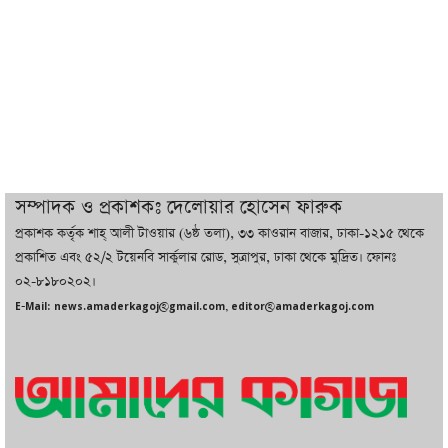
ইরানের সঙ্গে নতুন করে আলোচনায় বসছে
যুক্তরাষ্ট্র, জানালেন ট্রাম্প
চট্টগ্রামে ভয়াবহ গ্যাস সংকট : নিভেছে চুলা,
কমেছে উৎপাদন, বেড়েছে লোডশেডিং
সম্পাদক ও প্রকাশকঃ দেলোয়ার হোসেন ফারুক
প্রকাশক কর্তৃক শাহ্ আলী টাওয়ার (৬ষ্ঠ তলা), ৩৩ কাওরান বাজার, ঢাকা-১২১৫ থেকে
বাজারে কাঁচা মরিচে ‘আগুন’, ‘এত দাম তো
প্রকাশিত এবং ৫২/২ টয়েনবি সার্কুলার রোড, সুত্রাপুর, ঢাকা থেকে মুদ্রিত। ফোনঃ
আগে দেখিনি’
০২-৮১৮০২০২।
E-Mail: news.amaderkagoj@gmail.com, editor@amaderkagoj.com