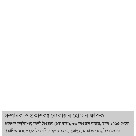
ইরানের সঙ্গে নতুন করে আলোচনায় বসছে
যুক্তরাষ্ট্র, জানালেন ট্রাম্প
চট্টগ্রামে ভয়াবহ গ্যাস সংকট : নিভেছে চুলা,
কমেছে উৎপাদন, বেড়েছে লোডশেডিং
বাজারে কাঁচা মরিচে ‘আগুন’, ‘এত দাম তো
আগে দেখিনি’
তরুণ উদ্ভাবক ও প্রযুক্তি উদ্যোক্তাদের পাশে
থাকবে সরকার: প্রধানমন্ত্রী
দুবাইয়ে বেনজীরের জামিন বাতিল করতে ল
সম্পাদক ও প্রকাশকঃ দেলোয়ার হোসেন ফারুক
ফার্ম নিয়োগ করেছে সরকার
প্রকাশক কর্তৃক শাহ্ আলী টাওয়ার (৬ষ্ঠ তলা), ৩৩ কাওরান বাজার, ঢাকা-১২১৫ থেকে
প্রকাশিত এবং ৫২/২ টয়েনবি সার্কুলার রোড, সুত্রাপুর, ঢাকা থেকে মুদ্রিত। ফোনঃ