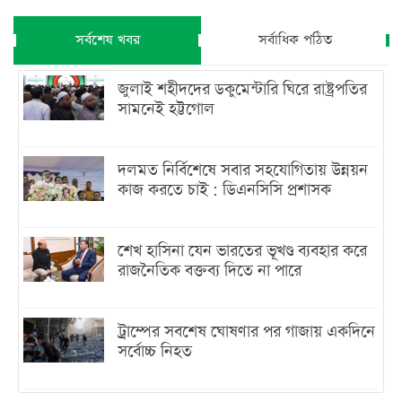
সর্বশেষ খবর
সর্বাধিক পঠিত
জুলাই শহীদদের ডকুমেন্টারি ঘিরে রাষ্ট্রপতির
সামনেই হট্টগোল
দলমত নির্বিশেষে সবার সহযোগিতায় উন্নয়ন
কাজ করতে চাই : ডিএনসিসি প্রশাসক
শেখ হাসিনা যেন ভারতের ভূখণ্ড ব্যবহার করে
রাজনৈতিক বক্তব্য দিতে না পারে
ট্রাম্পের সবশেষ ঘোষণার পর গাজায় একদিনে
সর্বোচ্চ নিহত