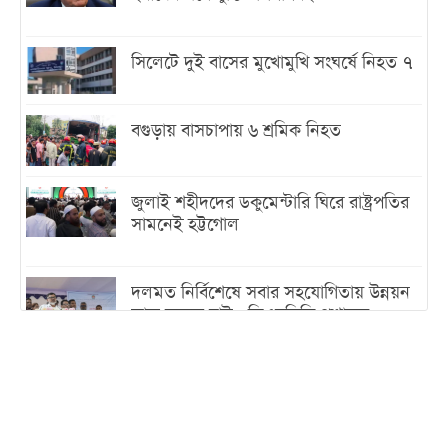
সিলেটে দুই বাসের মুখোমুখি সংঘর্ষে নিহত ৭
বগুড়ায় বাসচাপায় ৬ শ্রমিক নিহত
জুলাই শহীদদের ডকুমেন্টারি ঘিরে রাষ্ট্রপতির
সামনেই হট্টগোল
দলমত নির্বিশেষে সবার সহযোগিতায় উন্নয়ন
কাজ করতে চাই : ডিএনসিসি প্রশাসক
শেখ হাসিনা যেন ভারতের ভূখণ্ড ব্যবহার করে
রাজনৈতিক বক্তব্য দিতে না পারে