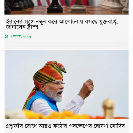
ইরানের সঙ্গে নতুন করে আলোচনায় বসছে যুক্তরাষ্ট্র,
জানালেন ট্রাম্প
৩ আগস্ট, ২০২৬
প্রশ্নফাঁস রোধে আরও কঠোর পদক্ষেপের ঘোষণা মোদির