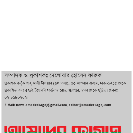
ট্রাম্পের সবশেষ ঘোষণার পর গাজায় একদিনে
সর্বোচ্চ নিহত
ইরানের সঙ্গে নতুন করে আলোচনায় বসছে
যুক্তরাষ্ট্র, জানালেন ট্রাম্প
চট্টগ্রামে ভয়াবহ গ্যাস সংকট : নিভেছে চুলা,
কমেছে উৎপাদন, বেড়েছে লোডশেডিং
সম্পাদক ও প্রকাশকঃ দেলোয়ার হোসেন ফারুক
প্রকাশক কর্তৃক শাহ্ আলী টাওয়ার (৬ষ্ঠ তলা), ৩৩ কাওরান বাজার, ঢাকা-১২১৫ থেকে
বাজারে কাঁচা মরিচে ‘আগুন’, ‘এত দাম তো
প্রকাশিত এবং ৫২/২ টয়েনবি সার্কুলার রোড, সুত্রাপুর, ঢাকা থেকে মুদ্রিত। ফোনঃ
আগে দেখিনি’
০২-৮১৮০২০২।
E-Mail: news.amaderkagoj@gmail.com, editor@amaderkagoj.com