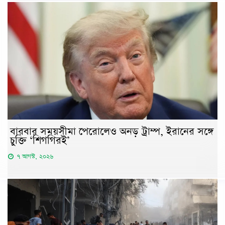
বারবার সময়সীমা পেরোলেও অনড় ট্রাম্প, ইরানের সঙ্গে
চুক্তি ‘শিগগিরই’
৭ আগস্ট, ২০২৬