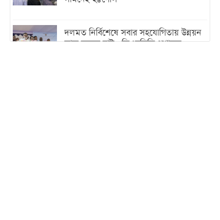
দলমত নির্বিশেষে সবার সহযোগিতায় উন্নয়ন
কাজ করতে চাই : ডিএনসিসি প্রশাসক
শেখ হাসিনা যেন ভারতের ভূখণ্ড ব্যবহার করে
রাজনৈতিক বক্তব্য দিতে না পারে
ট্রাম্পের সবশেষ ঘোষণার পর গাজায় একদিনে
সর্বোচ্চ নিহত
ইরানের সঙ্গে নতুন করে আলোচনায় বসছে
যুক্তরাষ্ট্র, জানালেন ট্রাম্প
চট্টগ্রামে ভয়াবহ গ্যাস সংকট : নিভেছে চুলা,