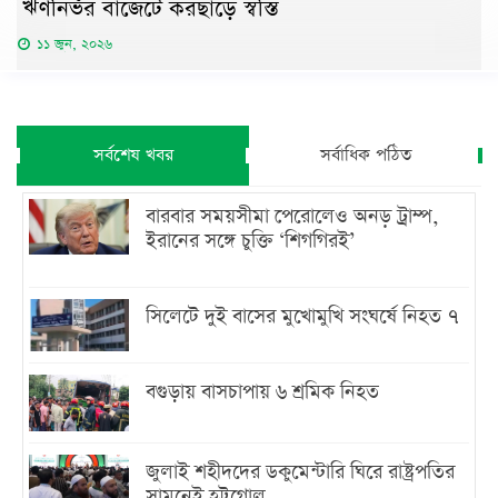
ঋণনির্ভর বাজেটে করছাড়ে স্বস্তি
১১ জুন, ২০২৬
সর্বশেষ খবর
সর্বাধিক পঠিত
বারবার সময়সীমা পেরোলেও অনড় ট্রাম্প,
ইরানের সঙ্গে চুক্তি ‘শিগগিরই’
সিলেটে দুই বাসের মুখোমুখি সংঘর্ষে নিহত ৭
বগুড়ায় বাসচাপায় ৬ শ্রমিক নিহত
জুলাই শহীদদের ডকুমেন্টারি ঘিরে রাষ্ট্রপতির
সামনেই হট্টগোল