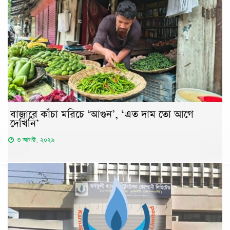
বাজারে কাঁচা মরিচে ‘আগুন’, ‘এত দাম তো আগে
দেখিনি’
৩ আগস্ট, ২০২৬