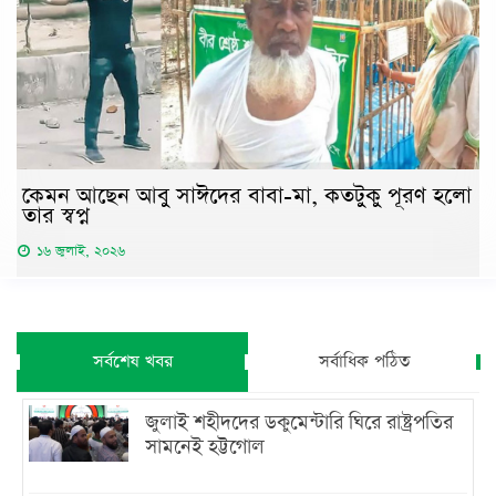
কেমন আছেন আবু সাঈদের বাবা-মা, কতটুকু পূরণ হলো
তার স্বপ্ন
১৬ জুলাই, ২০২৬
সর্বশেষ খবর
সর্বাধিক পঠিত
জুলাই শহীদদের ডকুমেন্টারি ঘিরে রাষ্ট্রপতির
সামনেই হট্টগোল