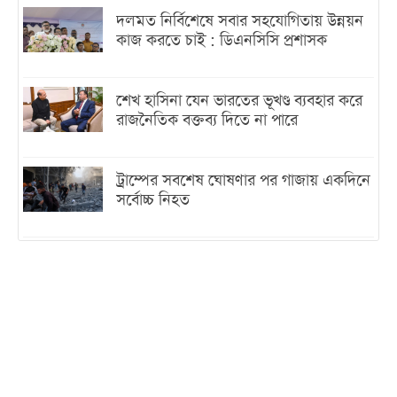
দলমত নির্বিশেষে সবার সহযোগিতায় উন্নয়ন
কাজ করতে চাই : ডিএনসিসি প্রশাসক
শেখ হাসিনা যেন ভারতের ভূখণ্ড ব্যবহার করে
রাজনৈতিক বক্তব্য দিতে না পারে
ট্রাম্পের সবশেষ ঘোষণার পর গাজায় একদিনে
সর্বোচ্চ নিহত
ইরানের সঙ্গে নতুন করে আলোচনায় বসছে
যুক্তরাষ্ট্র, জানালেন ট্রাম্প
চট্টগ্রামে ভয়াবহ গ্যাস সংকট : নিভেছে চুলা,
কমেছে উৎপাদন, বেড়েছে লোডশেডিং