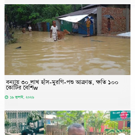
বন্যায় ৩০ লাখ হাঁস-মুরগি-পশু আক্রান্ত, ক্ষতি ১০০
কোটির বেশিw
১৯ জুলাই, ২০২৬