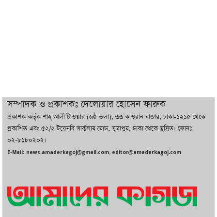
বাজারে কাঁচা মরিচে ‘আগুন’, ‘এত দাম তো
আগে দেখিনি’
তরুণ উদ্ভাবক ও প্রযুক্তি উদ্যোক্তাদের পাশে
থাকবে সরকার: প্রধানমন্ত্রী
দুবাইয়ে বেনজীরের জামিন বাতিল করতে ল
সম্পাদক ও প্রকাশকঃ দেলোয়ার হোসেন ফারুক
ফার্ম নিয়োগ করেছে সরকার
প্রকাশক কর্তৃক শাহ্ আলী টাওয়ার (৬ষ্ঠ তলা), ৩৩ কাওরান বাজার, ঢাকা-১২১৫ থেকে
প্রকাশিত এবং ৫২/২ টয়েনবি সার্কুলার রোড, সুত্রাপুর, ঢাকা থেকে মুদ্রিত। ফোনঃ
০২-৮১৮০২০২।
বেনজীরকে ফিরিয়ে এনে বিচার কাজ সম্পন্ন
E-Mail: news.amaderkagoj@gmail.com, editor@amaderkagoj.com
করা হবে : পররাষ্ট্র প্রতিমন্ত্রী