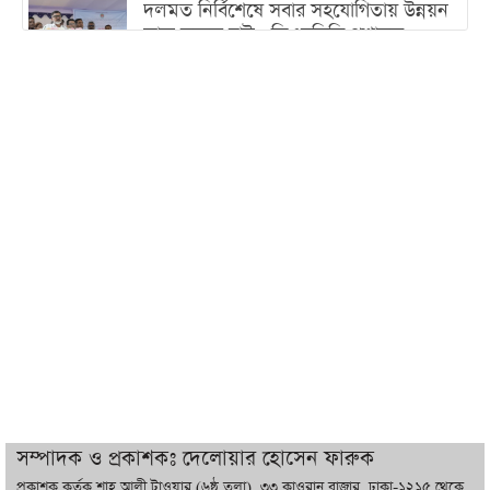
দলমত নির্বিশেষে সবার সহযোগিতায় উন্নয়ন
কাজ করতে চাই : ডিএনসিসি প্রশাসক
শেখ হাসিনা যেন ভারতের ভূখণ্ড ব্যবহার করে
রাজনৈতিক বক্তব্য দিতে না পারে
ট্রাম্পের সবশেষ ঘোষণার পর গাজায় একদিনে
সর্বোচ্চ নিহত
ইরানের সঙ্গে নতুন করে আলোচনায় বসছে
যুক্তরাষ্ট্র, জানালেন ট্রাম্প
চট্টগ্রামে ভয়াবহ গ্যাস সংকট : নিভেছে চুলা,
কমেছে উৎপাদন, বেড়েছে লোডশেডিং
সম্পাদক ও প্রকাশকঃ দেলোয়ার হোসেন ফারুক
প্রকাশক কর্তৃক শাহ্ আলী টাওয়ার (৬ষ্ঠ তলা), ৩৩ কাওরান বাজার, ঢাকা-১২১৫ থেকে