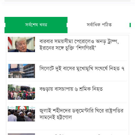
সর্বশেষ খবর
সর্বাধিক পঠিত
বারবার সময়সীমা পেরোলেও অনড় ট্রাম্প,
ইরানের সঙ্গে চুক্তি ‘শিগগিরই’
সিলেটে দুই বাসের মুখোমুখি সংঘর্ষে নিহত ৭
বগুড়ায় বাসচাপায় ৬ শ্রমিক নিহত
জুলাই শহীদদের ডকুমেন্টারি ঘিরে রাষ্ট্রপতির
সামনেই হট্টগোল