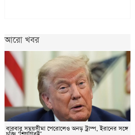
আরো খবর
বারবার সময়সীমা পেরোলেও অনড় ট্রাম্প, ইরানের সঙ্গে
চুক্তি ‘শিগগিরই’