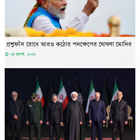
প্রশ্নফাঁস রোধে আরও কঠোর পদক্ষেপের ঘোষণা মোদির
২৪ জুলাই, ২০২৬