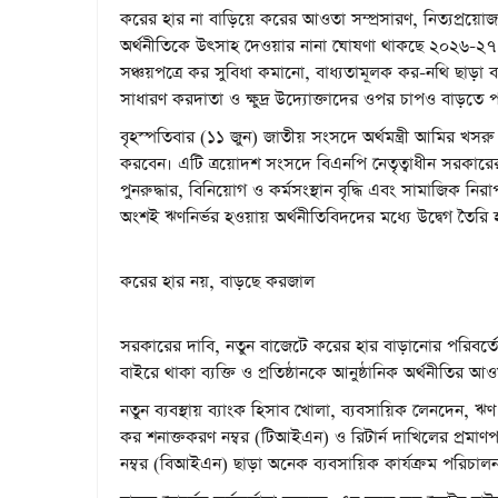
করের হার না বাড়িয়ে করের আওতা সম্প্রসারণ, নিত্যপ্রয়োজন
অর্থনীতিকে উৎসাহ দেওয়ার নানা ঘোষণা থাকছে ২০২৬-২৭ অর
সঞ্চয়পত্রে কর সুবিধা কমানো, বাধ্যতামূলক কর-নথি ছাড়া 
সাধারণ করদাতা ও ক্ষুদ্র উদ্যোক্তাদের ওপর চাপও বাড়তে 
বৃহস্পতিবার (১১ জুন) জাতীয় সংসদে অর্থমন্ত্রী আমির খস
করবেন। এটি ত্রয়োদশ সংসদে বিএনপি নেতৃত্বাধীন সরকারের প্রথ
পুনরুদ্ধার, বিনিয়োগ ও কর্মসংস্থান বৃদ্ধি এবং সামাজিক ন
অংশই ঋণনির্ভর হওয়ায় অর্থনীতিবিদদের মধ্যে উদ্বেগ তৈর
করের হার নয়, বাড়ছে করজাল
সরকারের দাবি, নতুন বাজেটে করের হার বাড়ানোর পরিবর্তে কর
বাইরে থাকা ব্যক্তি ও প্রতিষ্ঠানকে আনুষ্ঠানিক অর্থনীতি
নতুন ব্যবস্থায় ব্যাংক হিসাব খোলা, ব্যবসায়িক লেনদেন, ঋণ গ্
কর শনাক্তকরণ নম্বর (টিআইএন) ও রিটার্ন দাখিলের প্রমাণ
নম্বর (বিআইএন) ছাড়া অনেক ব্যবসায়িক কার্যক্রম পরিচ