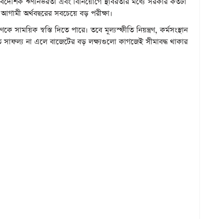
ি, বৈদেশিক ঋণনির্ভরতা এবং বিনিয়োগে স্থবিরতার মধ্যে সরকার কতটা
আগামী অর্থবছরের সবচেয়ে বড় পরীক্ষা।
াময়িক স্বস্তি দিতে পারে। তবে মূল্যস্ফীতি নিয়ন্ত্রণ, কর্মসংস্থান
্ষিত সাফল্য না এলে বাজেটের বড় লক্ষ্যগুলো কাগজেই সীমাবদ্ধ থাকার