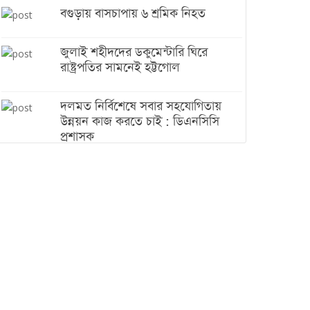
বগুড়ায় বাসচাপায় ৬ শ্রমিক নিহত
জুলাই শহীদদের ডকুমেন্টারি ঘিরে
রাষ্ট্রপতির সামনেই হট্টগোল
দলমত নির্বিশেষে সবার সহযোগিতায়
উন্নয়ন কাজ করতে চাই : ডিএনসিসি
প্রশাসক
শেখ হাসিনা যেন ভারতের ভূখণ্ড ব্যবহার
করে রাজনৈতিক বক্তব্য দিতে না পারে
ট্রাম্পের সবশেষ ঘোষণার পর গাজায়
একদিনে সর্বোচ্চ নিহত
ইরানের সঙ্গে নতুন করে আলোচনায়
বসছে যুক্তরাষ্ট্র, জানালেন ট্রাম্প