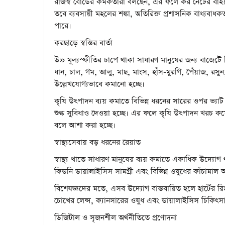
রাজস্ব বোর্ডের কর্মকর্তারা বলছেন, এর ফলে কর নেটের বাই
তবে ব্যবসায়ী মহলের শঙ্কা, অতিরিক্ত প্রশাসনিক বাধ্যবাধকতা
পারে।
করছাড়ে স্বস্তির বার্তা
উচ্চ মূল্যস্ফীতির চাপে থাকা সাধারণ মানুষের জন্য বাজেট
ধান, চাল, গম, আলু, মাছ, মাংস, হাঁস-মুরগি, পেঁয়াজ, রস
উল্লেখযোগ্যভাবে কমানো হচ্ছে।
কৃষি উৎপাদন ব্যয় কমাতে বিভিন্ন ধরনের সারের ওপর ভ্যাট
শুল্ক সুবিধাও দেওয়া হচ্ছে। এর ফলে কৃষি উৎপাদন খরচ কমে 
বলে আশা করা হচ্ছে।
স্বাস্থ্যসেবায় বড় ধরনের রেয়াত
স্বাস্থ্য খাতে সাধারণ মানুষের ব্যয় কমাতে একাধিক উদ্যোগ থা
কিডনি ডায়ালাইসিস সামগ্রী এবং বিভিন্ন ওষুধের কাঁচামাল 
বিশেষজ্ঞদের মতে, এসব উদ্যোগ বাস্তবায়িত হলে হার্টের 
চোখের লেন্স, ক্যানসারের ওষুধ এবং ডায়ালাইসিস চিকিৎসা
ডিজিটাল ও সৃজনশীল অর্থনীতিতে প্রণোদনা