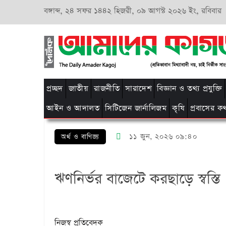
বঙ্গাব্দ,
২৪ সফর ১৪৪২ হিজরী,
০৯ আগস্ট ২০২৬ ইং, রবিবার
প্রচ্ছদ
জাতীয়
রাজনীতি
সারাদেশ
বিজ্ঞান ও তথ্য প্রযুক্তি
আইন ও আদালত
সিটিজেন জার্নালিজম
কৃষি
প্রবাসের ক
১১ জুন, ২০২৬ ০৯:৪০
অর্থ ও বাণিজ্য
ঋণনির্ভর বাজেটে করছাড়ে স্বস্তি
নিজস্ব প্রতিবেদক