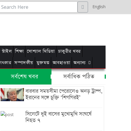
English
স্টাইল
শিক্ষা
সোশ্যাল মিডিয়া
চাকুরীর খবর
্ষাৎকার
সম্পাদকীয়
মুক্তমত
আবহাওয়া
অন্যান্য
সর্বশেষ খবর
সর্বাধিক পঠিত
বারবার সময়সীমা পেরোলেও অনড় ট্রাম্প,
ইরানের সঙ্গে চুক্তি ‘শিগগিরই’
সিলেটে দুই বাসের মুখোমুখি সংঘর্ষে
নিহত ৭