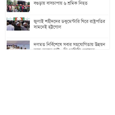
বগুড়ায় বাসচাপায় ৬ শ্রমিক নিহত
জুলাই শহীদদের ডকুমেন্টারি ঘিরে রাষ্ট্রপতির
সামনেই হট্টগোল
দলমত নির্বিশেষে সবার সহযোগিতায় উন্নয়ন
কাজ করতে চাই : ডিএনসিসি প্রশাসক
শেখ হাসিনা যেন ভারতের ভূখণ্ড ব্যবহার করে
রাজনৈতিক বক্তব্য দিতে না পারে
ট্রাম্পের সবশেষ ঘোষণার পর গাজায় একদিনে
সর্বোচ্চ নিহত
ইরানের সঙ্গে নতুন করে আলোচনায় বসছে