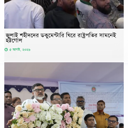
জুলাই শহীদদের ডকুমেন্টারি ঘিরে রাষ্ট্রপতির সামনেই
হট্টগোল
৫ আগস্ট, ২০২৬