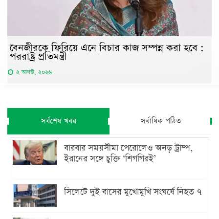
বেনজীরকে ফিরিয়ে এনে বিচার কাজ সম্পন্ন করা হবে :
পররাষ্ট্র প্রতিমন্ত্রী
২ আগস্ট, ২০২৬
সর্বশেষ খবর
সর্বাধিক পঠিত
বারবার সময়সীমা পেরোলেও অনড় ট্রাম্প,
ইরানের সঙ্গে চুক্তি ‘শিগগিরই’
সিলেটে দুই বাসের মুখোমুখি সংঘর্ষে নিহত ৭