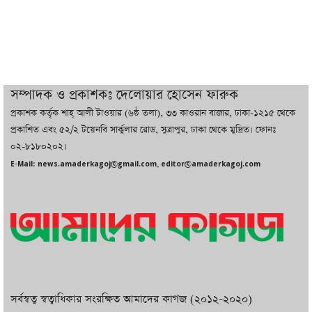
যুক্তরাষ্ট্র, জানালেন ট্রাম্প
চট্টগ্রামে ভয়াবহ গ্যাস সংকট : নিভেছে চুলা,
কমেছে উৎপাদন, বেড়েছে লোডশেডিং
সম্পাদক ও প্রকাশকঃ দেলোয়ার হোসেন ফারুক
প্রকাশক কর্তৃক শাহ্ আলী টাওয়ার (৬ষ্ঠ তলা), ৩৩ কাওরান বাজার, ঢাকা-১২১৫ থেকে
বাজারে কাঁচা মরিচে ‘আগুন’, ‘এত দাম তো
প্রকাশিত এবং ৫২/২ টয়েনবি সার্কুলার রোড, সুত্রাপুর, ঢাকা থেকে মুদ্রিত। ফোনঃ
আগে দেখিনি’
০২-৮১৮০২০২।
E-Mail: news.amaderkagoj@gmail.com, editor@amaderkagoj.com
সর্বস্বত্ব স্বত্বাধিকার সংরক্ষিত আমাদের কাগজ (২০১২-২০২০)