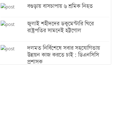
বগুড়ায় বাসচাপায় ৬ শ্রমিক নিহত
জুলাই শহীদদের ডকুমেন্টারি ঘিরে
রাষ্ট্রপতির সামনেই হট্টগোল
দলমত নির্বিশেষে সবার সহযোগিতায়
উন্নয়ন কাজ করতে চাই : ডিএনসিসি
প্রশাসক
শেখ হাসিনা যেন ভারতের ভূখণ্ড ব্যবহার
করে রাজনৈতিক বক্তব্য দিতে না পারে
ট্রাম্পের সবশেষ ঘোষণার পর গাজায়
একদিনে সর্বোচ্চ নিহত
ইরানের সঙ্গে নতুন করে আলোচনায়
বসছে যুক্তরাষ্ট্র, জানালেন ট্রাম্প