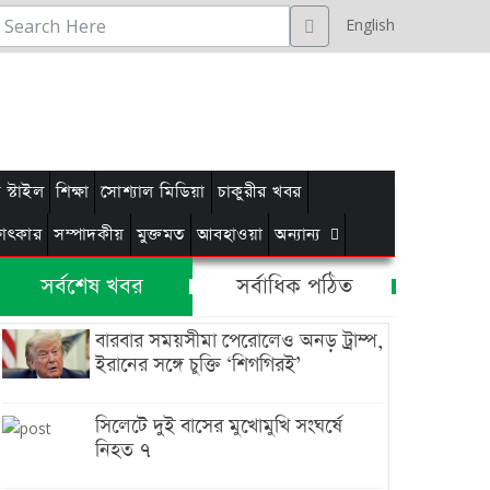
English
স্টাইল
শিক্ষা
সোশ্যাল মিডিয়া
চাকুরীর খবর
্ষাৎকার
সম্পাদকীয়
মুক্তমত
আবহাওয়া
অন্যান্য
সর্বশেষ খবর
সর্বাধিক পঠিত
বারবার সময়সীমা পেরোলেও অনড় ট্রাম্প,
ইরানের সঙ্গে চুক্তি ‘শিগগিরই’
সিলেটে দুই বাসের মুখোমুখি সংঘর্ষে
নিহত ৭