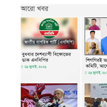
আরো খবর
বুধবার দেশব্যাপী বিক্ষোভের
ডাক এনসিপির
শিগগিরই আ
কমিটি, আল
২৯ জুলাই, ২০২৬
২৯ জুলাই, ২০