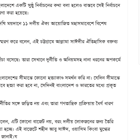
াদেশে একটি সুষ্ঠু নির্বাচনের কথা বলা হলেও বাস্তবে সেই নির্বাচনে
ারণা করা হয়েছে।
ালদিঘি ময়দানে ১১ দলীয় ঐক্য আয়োজিত মহাসমাবেশে বিশেষ
্মরণ করে বলেন, এই চট্টগ্রামে আল্লামা সাঈদীর ঐতিহাসিক বক্তব্য
েঁচা বসেছে। তারা সেখানে দুর্নীতি ও অনিয়মসহ নানা ধরনের অপকর্মে
ংলাদেশের সীমান্তে কোনো হত্যাকাণ্ড সমর্থন করি না। যেদিন সীমান্তে
ে হত্যা করা হবে না, সেদিনই বাংলাদেশ ও ভারতের মধ্যে প্রকৃত
তির সঙ্গে জড়িত নয় এবং তারা গণতান্ত্রিক প্রক্রিয়ায় ধৈর্য ধারণ
রী বলেন, এটি কোনো বাজেট নয়, বরং দলীয় লোকজনের জন্য তৈরি
য়া হচ্ছে। এই বাজেটে শহীদ আবু সাঈদ, ওয়াসিম কিংবা মুগ্ধের
র জানাই।য