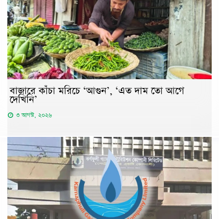
বাজারে কাঁচা মরিচে ‘আগুন’, ‘এত দাম তো আগে
দেখিনি’
৩ আগস্ট, ২০২৬