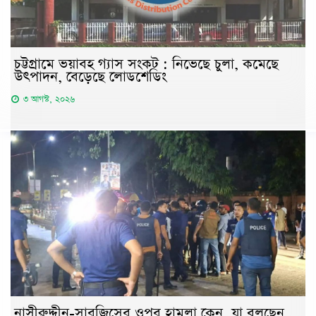
চট্টগ্রামে ভয়াবহ গ্যাস সংকট : নিভেছে চুলা, কমেছে
উৎপাদন, বেড়েছে লোডশেডিং
৩ আগস্ট, ২০২৬
নাসীরুদ্দীন-সারজিসের ওপর হামলা কেন, যা বলছেন