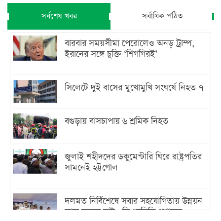
সর্বশেষ খবর
সর্বাধিক পঠিত
বারবার সময়সীমা পেরোলেও অনড় ট্রাম্প,
ইরানের সঙ্গে চুক্তি ‘শিগগিরই’
সিলেটে দুই বাসের মুখোমুখি সংঘর্ষে নিহত ৭
বগুড়ায় বাসচাপায় ৬ শ্রমিক নিহত
জুলাই শহীদদের ডকুমেন্টারি ঘিরে রাষ্ট্রপতির
সামনেই হট্টগোল
দলমত নির্বিশেষে সবার সহযোগিতায় উন্নয়ন
কাজ করতে চাই : ডিএনসিসি প্রশাসক