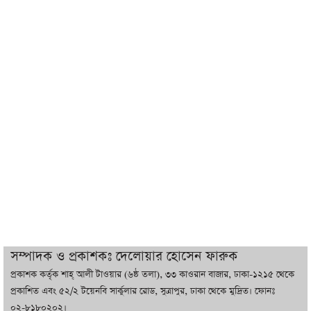
শেখ হাসিনা যেন ভারতের ভূখণ্ড ব্যবহার করে
রাজনৈতিক বক্তব্য দিতে না পারে
ট্রাম্পের সবশেষ ঘোষণার পর গাজায় একদিনে
সর্বোচ্চ নিহত
ইরানের সঙ্গে নতুন করে আলোচনায় বসছে
যুক্তরাষ্ট্র, জানালেন ট্রাম্প
চট্টগ্রামে ভয়াবহ গ্যাস সংকট : নিভেছে চুলা,
কমেছে উৎপাদন, বেড়েছে লোডশেডিং
সম্পাদক ও প্রকাশকঃ দেলোয়ার হোসেন ফারুক
প্রকাশক কর্তৃক শাহ্ আলী টাওয়ার (৬ষ্ঠ তলা), ৩৩ কাওরান বাজার, ঢাকা-১২১৫ থেকে
বাজারে কাঁচা মরিচে ‘আগুন’, ‘এত দাম তো
প্রকাশিত এবং ৫২/২ টয়েনবি সার্কুলার রোড, সুত্রাপুর, ঢাকা থেকে মুদ্রিত। ফোনঃ
আগে দেখিনি’
০২-৮১৮০২০২।