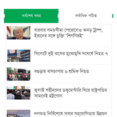
সর্বশেষ খবর
সর্বাধিক পঠিত
বারবার সময়সীমা পেরোলেও অনড় ট্রাম্প,
ইরানের সঙ্গে চুক্তি ‘শিগগিরই’
সিলেটে দুই বাসের মুখোমুখি সংঘর্ষে নিহত ৭
বগুড়ায় বাসচাপায় ৬ শ্রমিক নিহত
জুলাই শহীদদের ডকুমেন্টারি ঘিরে রাষ্ট্রপতির
সামনেই হট্টগোল
দলমত নির্বিশেষে সবার সহযোগিতায় উন্নয়ন