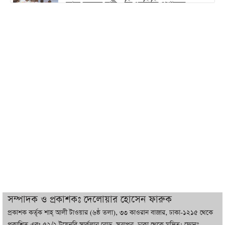
কাজ করতে চাই : ডিএনসিসি প্রশাসক
শেখ হাসিনা যেন ভারতের ভূখণ্ড ব্যবহার করে
রাজনৈতিক বক্তব্য দিতে না পারে
ট্রাম্পের সবশেষ ঘোষণার পর গাজায় একদিনে
সর্বোচ্চ নিহত
ইরানের সঙ্গে নতুন করে আলোচনায় বসছে
যুক্তরাষ্ট্র, জানালেন ট্রাম্প
চট্টগ্রামে ভয়াবহ গ্যাস সংকট : নিভেছে চুলা,
কমেছে উৎপাদন, বেড়েছে লোডশেডিং
সম্পাদক ও প্রকাশকঃ দেলোয়ার হোসেন ফারুক
প্রকাশক কর্তৃক শাহ্ আলী টাওয়ার (৬ষ্ঠ তলা), ৩৩ কাওরান বাজার, ঢাকা-১২১৫ থেকে
বাজারে কাঁচা মরিচে ‘আগুন’, ‘এত দাম তো
প্রকাশিত এবং ৫২/২ টয়েনবি সার্কুলার রোড, সুত্রাপুর, ঢাকা থেকে মুদ্রিত। ফোনঃ