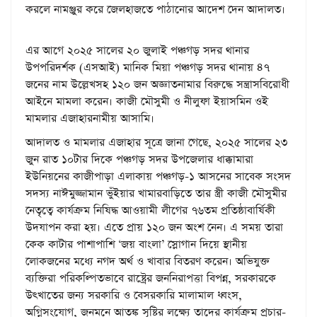
করলে নামঞ্জুর করে জেলহাজতে পাঠানোর আদেশ দেন আদালত।
এর আগে ২০২৫ সালের ২০ জুলাই পঞ্চগড় সদর থানার
উপপরিদর্শক (এসআই) মানিক মিয়া পঞ্চগড় সদর থানায় ৪৭
জনের নাম উল্লেখসহ ১২০ জন অজ্ঞাতনামার বিরুদ্ধে সন্ত্রাসবিরোধী
আইনে মামলা করেন। কাজী মৌসুমী ও নীলুফা ইয়াসমিন ওই
মামলার এজাহারনামীয় আসামি।
আদালত ও মামলার এজাহার সূত্রে জানা গেছে, ২০২৫ সালের ২৩
জুন রাত ১০টার দিকে পঞ্চগড় সদর উপজেলার ধাক্কামারা
ইউনিয়নের কাজীপাড়া এলাকায় পঞ্চগড়-১ আসনের সাবেক সংসদ
সদস্য নাঈমুজ্জামান ভুঁইয়ার খামারবাড়িতে তার স্ত্রী কাজী মৌসুমীর
নেতৃত্বে কার্যক্রম নিষিদ্ধ আওয়ামী লীগের ৭৬তম প্রতিষ্ঠাবার্ষিকী
উদযাপন করা হয়। এতে প্রায় ১২০ জন অংশ নেন। এ সময় তারা
কেক কাটার পাশাপাশি ‘জয় বাংলা’ স্লোগান দিয়ে স্থানীয়
লোকজনের মধ্যে নগদ অর্থ ও খাবার বিতরণ করেন। অভিযুক্ত
ব্যক্তিরা পরিকল্পিতভাবে রাষ্ট্রের জননিরাপত্তা বিপন্ন, সরকারকে
উৎখাতের জন্য সরকারি ও বেসরকারি মালামাল ধ্বংস,
অগ্নিসংযোগ, জনমনে আতঙ্ক সৃষ্টির লক্ষ্যে তাদের কার্যক্রম প্রচার-