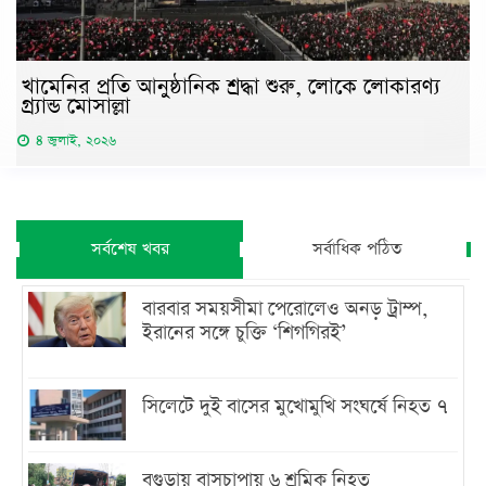
খামেনির প্রতি আনুষ্ঠানিক শ্রদ্ধা শুরু, লোকে লোকারণ্য
গ্র্যান্ড মোসাল্লা
৪ জুলাই, ২০২৬
সর্বশেষ খবর
সর্বাধিক পঠিত
বারবার সময়সীমা পেরোলেও অনড় ট্রাম্প,
ইরানের সঙ্গে চুক্তি ‘শিগগিরই’
সিলেটে দুই বাসের মুখোমুখি সংঘর্ষে নিহত ৭
বগুড়ায় বাসচাপায় ৬ শ্রমিক নিহত