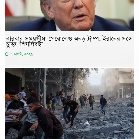
বারবার সময়সীমা পেরোলেও অনড় ট্রাম্প, ইরানের সঙ্গে
চুক্তি ‘শিগগিরই’
৭ আগস্ট, ২০২৬