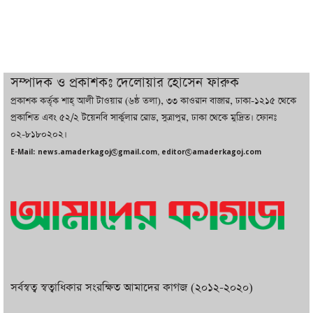
যুক্তরাষ্ট্র, জানালেন ট্রাম্প
চট্টগ্রামে ভয়াবহ গ্যাস সংকট : নিভেছে চুলা,
কমেছে উৎপাদন, বেড়েছে লোডশেডিং
সম্পাদক ও প্রকাশকঃ দেলোয়ার হোসেন ফারুক
প্রকাশক কর্তৃক শাহ্ আলী টাওয়ার (৬ষ্ঠ তলা), ৩৩ কাওরান বাজার, ঢাকা-১২১৫ থেকে
বাজারে কাঁচা মরিচে ‘আগুন’, ‘এত দাম তো
প্রকাশিত এবং ৫২/২ টয়েনবি সার্কুলার রোড, সুত্রাপুর, ঢাকা থেকে মুদ্রিত। ফোনঃ
আগে দেখিনি’
০২-৮১৮০২০২।
E-Mail: news.amaderkagoj@gmail.com, editor@amaderkagoj.com
সর্বস্বত্ব স্বত্বাধিকার সংরক্ষিত আমাদের কাগজ (২০১২-২০২০)