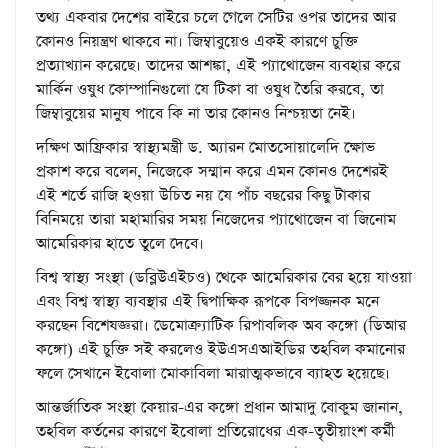
তথ্য একবার দেশের বাইরে চলে গেলে সেটির ওপর তাদের আর
কোনও নিয়ন্ত্রণ থাকবে না। জিম্বাবুয়েও একই কারণে চুক্তি
প্রত্যাখ্যান করেছে। তাদের আশঙ্কা, এই প্যাথোজেন ব্যবহার করে
মার্কিন ওষুধ কোম্পানিগুলো যে টিকা বা ওষুধ তৈরি করবে, তা
জিম্বাবুয়ের মানুষ পাবে কি না তার কোনও নিশ্চয়তা নেই।
দক্ষিণ আফ্রিকার স্বাস্থ্যমন্ত্রী ড. অ্যারন মোতসোয়ালেদি ক্ষোভ
প্রকাশ করে বলেন, নিজেকে সম্মান করে এমন কোনও দেশেরই
এই শর্তে রাজি হওয়া উচিত নয় যে পাঁচ বছরের কিছু টাকার
বিনিময়ে তারা মহামারির সময় নিজেদের প্যাথোজেন বা জিনোম
আমেরিকার হাতে তুলে দেবে।
বিশ্ব স্বাস্থ্য সংস্থা (ডব্লিউএইচও) থেকে আমেরিকার বের হয়ে যাওয়া
এবং বিশ্ব স্বাস্থ্য ব্যবস্থার এই দ্বিপাক্ষিক রূপকে বিপজ্জনক মনে
করছেন বিশেষজ্ঞরা। ডেমোক্র্যাটিক রিপাবলিক অব কঙ্গো (ডিআর
কঙ্গো) এই চুক্তি সই করলেও ইউএসএআইডির তহবিল কমানোর
ফলে সেখানে ইবোলা মোকাবিলা মারাত্মকভাবে ব্যাহত হয়েছে।
আন্তর্জাতিক সংস্থা কেয়ার-এর কঙ্গো প্রধান আমাদু বোকুম জানান,
তহবিল কর্তনের কারণে ইবোলা প্রতিরোধের এক-তৃতীয়াংশ কর্মী