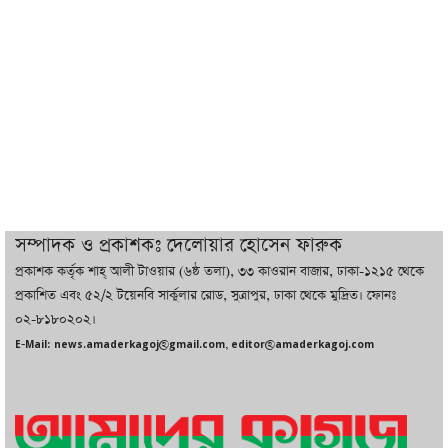
ট্রাম্পের সবশেষ ঘোষণার পর গাজায় একদিনে
সর্বোচ্চ নিহত
ইরানের সঙ্গে নতুন করে আলোচনায় বসছে
যুক্তরাষ্ট্র, জানালেন ট্রাম্প
চট্টগ্রামে ভয়াবহ গ্যাস সংকট : নিভেছে চুলা,
কমেছে উৎপাদন, বেড়েছে লোডশেডিং
সম্পাদক ও প্রকাশকঃ দেলোয়ার হোসেন ফারুক
প্রকাশক কর্তৃক শাহ্ আলী টাওয়ার (৬ষ্ঠ তলা), ৩৩ কাওরান বাজার, ঢাকা-১২১৫ থেকে
বাজারে কাঁচা মরিচে ‘আগুন’, ‘এত দাম তো
প্রকাশিত এবং ৫২/২ টয়েনবি সার্কুলার রোড, সুত্রাপুর, ঢাকা থেকে মুদ্রিত। ফোনঃ
আগে দেখিনি’
০২-৮১৮০২০২।
E-Mail: news.amaderkagoj@gmail.com, editor@amaderkagoj.com