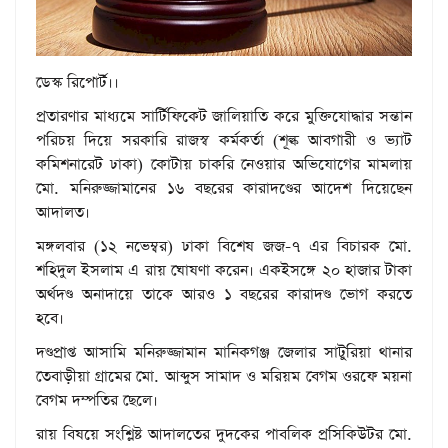
ডেস্ক রিপোর্ট।।
প্রতারণার মাধ্যমে সার্টিফিকেট জালিয়াতি করে মুক্তিযোদ্ধার সন্তান
পরিচয় দিয়ে সরকারি রাজস্ব কর্মকর্তা (শূল্ক আবগারী ও ভ্যাট
কমিশনারেট ঢাকা) কোটায় চাকরি নেওয়ার অভিযোগের মামলায়
মো. মনিরুজ্জামানের ১৬ বছরের কারাদণ্ডের আদেশ দিয়েছেন
আদালত।
মঙ্গলবার (১২ নভেম্বর) ঢাকা বিশেষ জজ-৭ এর বিচারক মো.
শহিদুল ইসলাম এ রায় ঘোষণা করেন। একইসঙ্গে ২০ হাজার টাকা
অর্থদণ্ড অনাদায়ে তাকে আরও ১ বছরের কারাদণ্ড ভোগ করতে
হবে।
দণ্ডপ্রাপ্ত আসামি মনিরুজ্জামান মানিকগঞ্জ জেলার সাটুরিয়া থানার
তেবাড়ীয়া গ্রামের মো. আব্দুস সামাদ ও মরিয়ম বেগম ওরফে ময়না
বেগম দম্পতির ছেলে।
রায় বিষয়ে সংশ্লিষ্ট আদালতের দুদকের পাবলিক প্রসিকিউটর মো.