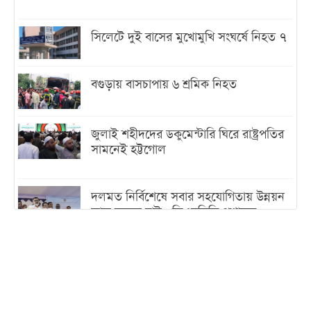
সিলেটে দুই বাসের মুখোমুখি সংঘর্ষে নিহত ৭
বগুড়ায় বাসচাপায় ৬ শ্রমিক নিহত
জুলাই শহীদদের ডকুমেন্টারি ঘিরে রাষ্ট্রপতির
সামনেই হট্টগোল
দলমত নির্বিশেষে সবার সহযোগিতায় উন্নয়ন
কাজ করতে চাই : ডিএনসিসি প্রশাসক
শেখ হাসিনা যেন ভারতের ভূখণ্ড ব্যবহার করে
রাজনৈতিক বক্তব্য দিতে না পারে