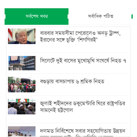
সর্বশেষ খবর
সর্বাধিক পঠিত
বারবার সময়সীমা পেরোলেও অনড় ট্রাম্প,
ইরানের সঙ্গে চুক্তি ‘শিগগিরই’
সিলেটে দুই বাসের মুখোমুখি সংঘর্ষে নিহত ৭
বগুড়ায় বাসচাপায় ৬ শ্রমিক নিহত
জুলাই শহীদদের ডকুমেন্টারি ঘিরে রাষ্ট্রপতির
সামনেই হট্টগোল
দলমত নির্বিশেষে সবার সহযোগিতায় উন্নয়ন