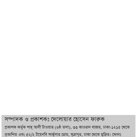
কাজ করতে চাই : ডিএনসিসি প্রশাসক
শেখ হাসিনা যেন ভারতের ভূখণ্ড ব্যবহার করে
রাজনৈতিক বক্তব্য দিতে না পারে
ট্রাম্পের সবশেষ ঘোষণার পর গাজায় একদিনে
সর্বোচ্চ নিহত
ইরানের সঙ্গে নতুন করে আলোচনায় বসছে
যুক্তরাষ্ট্র, জানালেন ট্রাম্প
চট্টগ্রামে ভয়াবহ গ্যাস সংকট : নিভেছে চুলা,
কমেছে উৎপাদন, বেড়েছে লোডশেডিং
সম্পাদক ও প্রকাশকঃ দেলোয়ার হোসেন ফারুক
প্রকাশক কর্তৃক শাহ্ আলী টাওয়ার (৬ষ্ঠ তলা), ৩৩ কাওরান বাজার, ঢাকা-১২১৫ থেকে
বাজারে কাঁচা মরিচে ‘আগুন’, ‘এত দাম তো
প্রকাশিত এবং ৫২/২ টয়েনবি সার্কুলার রোড, সুত্রাপুর, ঢাকা থেকে মুদ্রিত। ফোনঃ